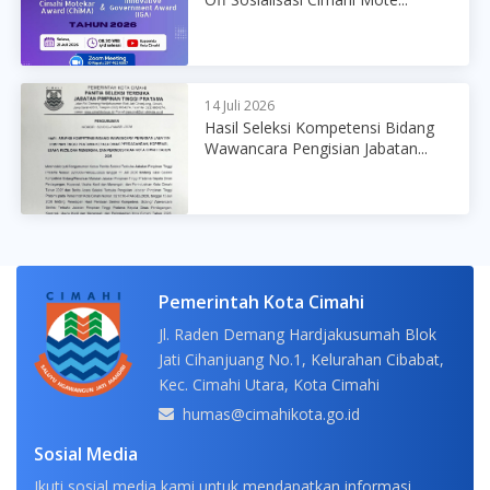
14 Juli 2026
Hasil Seleksi Kompetensi Bidang
Wawancara Pengisian Jabatan...
Pemerintah Kota Cimahi
Jl. Raden Demang Hardjakusumah Blok
Jati Cihanjuang No.1, Kelurahan Cibabat,
Kec. Cimahi Utara, Kota Cimahi
humas@cimahikota.go.id
Sosial Media
Ikuti sosial media kami untuk mendapatkan informasi