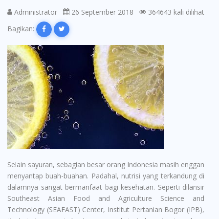
Administrator
26 September 2018
364643 kali dilihat
Bagikan:
Selain sayuran, sebagian besar orang Indonesia masih enggan
menyantap buah-buahan. Padahal, nutrisi yang terkandung di
dalamnya sangat bermanfaat bagi kesehatan. Seperti dilansir
Southeast Asian Food and Agriculture Science and
Technology (SEAFAST) Center, Institut Pertanian Bogor (IPB),