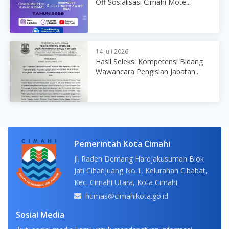
Off Sosialisasi Cimahi Mote...
14 Juli 2026
Hasil Seleksi Kompetensi Bidang
Wawancara Pengisian Jabatan...
Pemerintah Kota Cimahi
Jl. Raden Demang Hardjakusumah Blok
Jati Cihanjuang No.1, Kelurahan Cibabat,
Kec. Cimahi Utara, Kota Cimahi
humas@cimahikota.go.id
Sosial Media