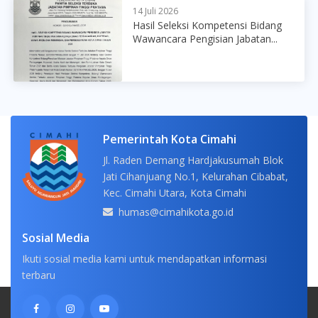
14 Juli 2026
Hasil Seleksi Kompetensi Bidang
Wawancara Pengisian Jabatan...
Pemerintah Kota Cimahi
Jl. Raden Demang Hardjakusumah Blok
Jati Cihanjuang No.1, Kelurahan Cibabat,
Kec. Cimahi Utara, Kota Cimahi
humas@cimahikota.go.id
Sosial Media
Ikuti sosial media kami untuk mendapatkan informasi
terbaru