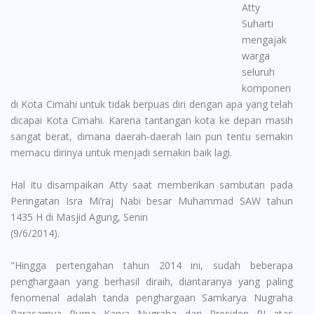
Atty
Suharti
mengajak
warga
seluruh
komponen
di Kota Cimahi untuk tidak berpuas diri dengan apa yang telah
dicapai Kota Cimahi. Karena tantangan kota ke depan masih
sangat berat, dimana daerah-daerah lain pun tentu semakin
memacu dirinya untuk menjadi semakin baik lagi.
Hal itu disampaikan Atty saat memberikan sambutan pada
Peringatan Isra Mi’raj Nabi besar Muhammad SAW tahun
1435 H di Masjid Agung, Senin
(9/6/2014).
"Hingga pertengahan tahun 2014 ini, sudah beberapa
penghargaan yang berhasil diraih, diantaranya yang paling
fenomenal adalah tanda penghargaan Samkarya Nugraha
Parasamya Purna Karya Nugraha dari Presiden RI atas