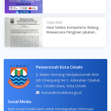
14 Juli 2026
Hasil Seleksi Kompetensi Bidang
Wawancara Pengisian Jabatan...
Pemerintah Kota Cimahi
Jl. Raden Demang Hardjakusumah Blok
Jati Cihanjuang No.1, Kelurahan Cibabat,
Kec. Cimahi Utara, Kota Cimahi
humas@cimahikota.go.id
Sosial Media
Ikuti sosial media kami untuk mendapatkan informasi