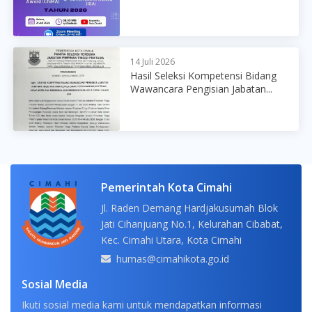
14 Juli 2026
Hasil Seleksi Kompetensi Bidang
Wawancara Pengisian Jabatan...
Pemerintah Kota Cimahi
Jl. Raden Demang Hardjakusumah Blok
Jati Cihanjuang No.1, Kelurahan Cibabat,
Kec. Cimahi Utara, Kota Cimahi
humas@cimahikota.go.id
Sosial Media
Ikuti sosial media kami untuk mendapatkan informasi