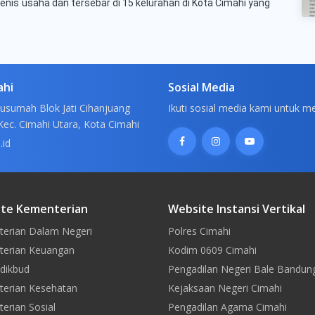
jenis usaha dan tersebar di 15 kelurahan di Kota Cimahi yang
ahi
Sosial Media
usumah Blok Jati Cihanjuang
Ikuti sosial media kami untuk m
Kec. Cimahi Utara, Kota Cimahi
.id
te Kementerian
Website Instansi Vertikal
erian Dalam Negeri
Polres Cimahi
erian Keuangan
Kodim 0609 Cimahi
dikbud
Pengadilan Negeri Bale Bandun
erian Kesehatan
Kejaksaan Negeri Cimahi
erian Sosial
Pengadilan Agama Cimahi