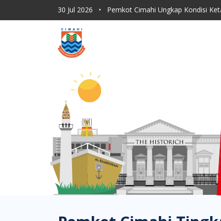
30 Jul 2026
•
Pemkot Cimahi Ungkap Kondisi Ket
30 Jul 2026
•
Dishub Kota Cimahi Tingkatkan Moni
30 Jul 2026
•
Program Sapu Jagat RT, ASN Pemkot 
30 Jul 2026
•
Lahan Kering Terbakar Saat Kemara
30 Jul 2026
•
Pemkot Cimahi Paparkan Proses Rebr