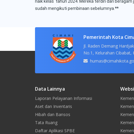
naik kelas tahun 2024. Mereka terdiri dari beragam 
sudah mengikuti pembinaan sebelumnya.
**
Pemerintah Kota Cim
Jl. Raden Demang Hardjak
No.1, Kelurahan Cibabat, 
humas@cimahikota.go
Data Lainnya
Websi
Laporan Pelayanan Informasi
Kement
Aset dan Inventaris
Kement
Hibah dan Bansos
Kemen
Tata Ruang
Kement
Daftar Aplikasi SPBE
Kement