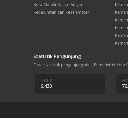
Kota Cimahi Dalam Angka
Kement
Kedaruratan dan Keselamatan
Kement
Kement
Kemen
Kement
Kement
Statistik Pengunjung
Data stastistik pengunjung situs Pemerintah Kota 
Hari Ini
Min
6.433
76