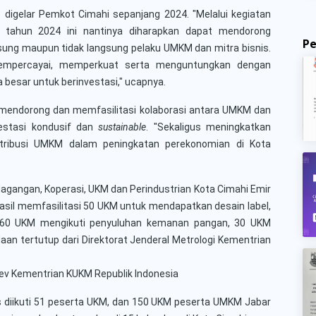
 digelar Pemkot Cimahi sepanjang 2024. "Melalui kegiatan
o tahun 2024 ini nantinya diharapkan dapat mendorong
P
sung maupun tidak langsung pelaku UMKM dan mitra bisnis.
mempercayai, memperkuat serta menguntungkan dengan
besar untuk berinvestasi," ucapnya.
t mendorong dan memfasilitasi kolaborasi antara UMKM dan
estasi kondusif dan
sustainable
. "Sekaligus meningkatkan
ntribusi UMKM dalam peningkatan perekonomian di Kota
agangan, Koperasi, UKM dan Perindustrian Kota Cimahi Emir
asil memfasilitasi
50 UKM untuk mendapatkan desain label,
60 UKM mengikuti penyuluhan kemanan pangan, 30 UKM
an tertutup dari Direktorat Jenderal Metrologi Kementrian
ev Kementrian KUKM Republik Indonesia
s diikuti 51 peserta UKM, dan 150 UKM peserta UMKM Jabar