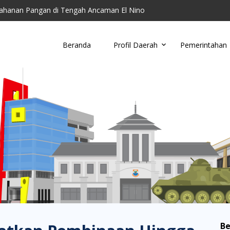
ahanan Pangan di Tengah Ancaman El Nino
toring Parkir Liar
Cimahi Ajak Warga Kelola Sampah di Tingkat Wil...
Beranda
Profil Daerah
Pemerintahan
u, Damkar Cimahi Minta Warga Tidak Buang Puntun...
anding RSUD Cibabat, Lalui Kajian Panjang dan...
Be