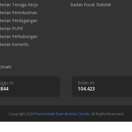
erian Tenaga Kerja
Badan Pusat Statistik
erian Perindustrian
erian Perdagangan
terian PUPR
erian Perhubungan
erian Kominfo
Cimahi
ggu Ini
Bulan Ini
.844
104.423
Copyright 2020
Pemerintah Daerah Kota Cimahi
. All Rights Reserved