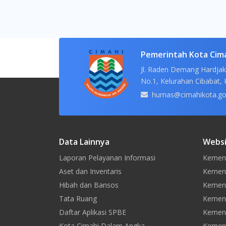
Pemerintah Kota Cim
Jl. Raden Demang Hardjak
No.1, Kelurahan Cibabat, 
humas@cimahikota.go
Data Lainnya
Websi
Laporan Pelayanan Informasi
Kement
Aset dan Inventaris
Kement
Hibah dan Bansos
Kemen
Tata Ruang
Kement
Daftar Aplikasi SPBE
Kement
Kota Cimahi Dalam Angka
Kement