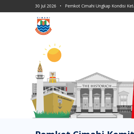
30 Jul 2026
•
Pemkot Cimahi Ungkap Kondisi Ket
30 Jul 2026
•
Dishub Kota Cimahi Tingkatkan Moni
30 Jul 2026
•
Program Sapu Jagat RT, ASN Pemkot 
30 Jul 2026
•
Lahan Kering Terbakar Saat Kemara
30 Jul 2026
•
Pemkot Cimahi Paparkan Proses Rebr