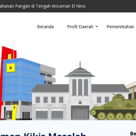
ahanan Pangan di Tengah Ancaman El Nino
toring Parkir Liar
Cimahi Ajak Warga Kelola Sampah di Tingkat Wil...
Beranda
Profil Daerah
Pemerintahan
u, Damkar Cimahi Minta Warga Tidak Buang Puntun...
anding RSUD Cibabat, Lalui Kajian Panjang dan...
Be