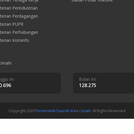
erian Perindustrian
erian Perdagangan
terian PUPR
erian Perhubungan
erian Kominfo
Cimahi
ggu Ini
Bulan Ini
0.696
128.275
Copyright 2020
Pemerintah Daerah Kota Cimahi
. All Rights Reserved