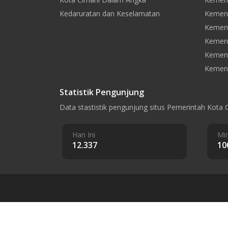
Kedaruratan dan Keselamatan
Kement
Kement
Kemen
Kement
Kement
Statistik Pengunjung
Data stastistik pengunjung situs Pemerintah Kota 
Hari Ini
Min
12.337
10