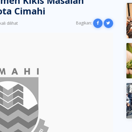
men Kikis Masalah
Kota Cimahi
Bagikan:
ali dilihat