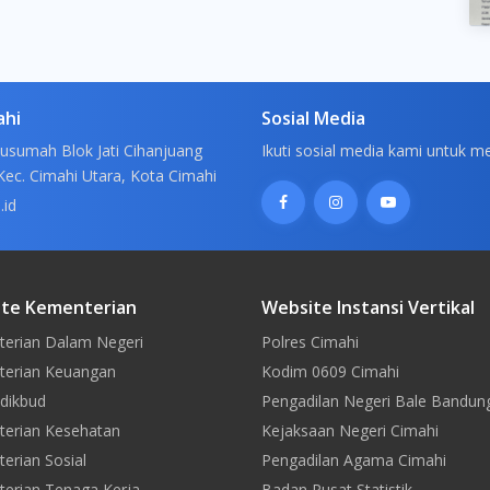
ahi
Sosial Media
usumah Blok Jati Cihanjuang
Ikuti sosial media kami untuk m
Kec. Cimahi Utara, Kota Cimahi
.id
te Kementerian
Website Instansi Vertikal
erian Dalam Negeri
Polres Cimahi
erian Keuangan
Kodim 0609 Cimahi
dikbud
Pengadilan Negeri Bale Bandun
erian Kesehatan
Kejaksaan Negeri Cimahi
erian Sosial
Pengadilan Agama Cimahi
erian Tenaga Kerja
Badan Pusat Statistik