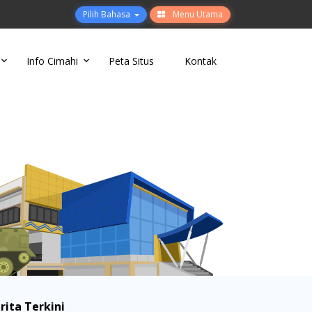
Pilih Bahasa
Menu Utama
Info Cimahi
Peta Situs
Kontak
rita Terkini