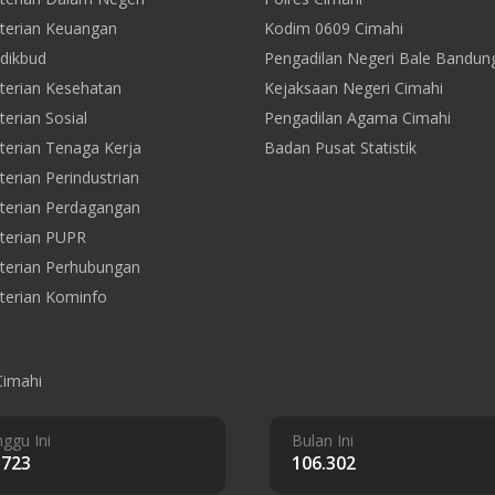
erian Keuangan
Kodim 0609 Cimahi
dikbud
Pengadilan Negeri Bale Bandun
erian Kesehatan
Kejaksaan Negeri Cimahi
erian Sosial
Pengadilan Agama Cimahi
erian Tenaga Kerja
Badan Pusat Statistik
erian Perindustrian
erian Perdagangan
terian PUPR
erian Perhubungan
erian Kominfo
Cimahi
ggu Ini
Bulan Ini
.723
106.302