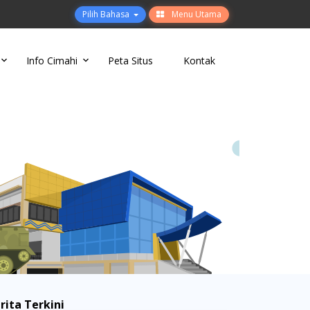
Pilih Bahasa
Menu Utama
Info Cimahi
Peta Situs
Kontak
rita Terkini