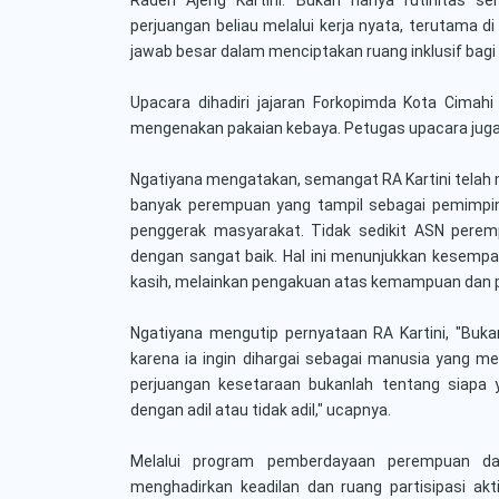
perjuangan beliau melalui kerja nyata, terutama d
jawab besar dalam menciptakan ruang inklusif bagi
Upacara dihadiri jajaran Forkopimda Kota Cim
mengenakan pakaian kebaya. Petugas upacara jug
Ngatiyana mengatakan, semangat RA Kartini telah m
banyak perempuan yang tampil sebagai pemimpin, 
penggerak masyarakat. Tidak sedikit ASN perem
dengan sangat baik. Hal ini menunjukkan kesemp
kasih, melainkan pengakuan atas kemampuan dan po
Ngatiyana mengutip pernyataan RA Kartini, "Buka
karena ia ingin dihargai sebagai manusia yang mem
perjuangan kesetaraan bukanlah tentang siapa ya
dengan adil atau tidak adil," ucapnya.
Melalui program pemberdayaan perempuan da
menghadirkan keadilan dan ruang partisipasi a