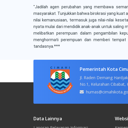
"Jadilah agen perubahan yang membawa semanga
masyarakat. Tunjukkan bahwa birokrasi yang kuat adal
nilai kemanusiaan, termasuk juga nilai-nilai kese
nyata mulai dari mendidik anak-anak untuk saling 
melibatkan perempuan dalam pengambilan kepu
menghormati perempuan dan memberi tempat y
tandasnya.***
Pemerintah Kota Cim
Jl. Raden Demang Hardjak
No.1, Kelurahan Cibabat, 
humas@cimahikota.go
Data Lainnya
Websi
Laporan Pelayanan Informasi
Kement