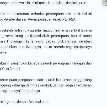
g membawa nilai-nilai kasih, kepedulian, dan kejujuran.
ada isu kekerasan terhadap perempuan dan anak, hal ini
padu Pemberdayaan Perempuan dan Anak (P2TP2A).
seluruh mitra forkopimda maupun instansi vertikal lainnya
mendukung partisipasi aktif perempuan, baik di ranah
an lingkungan kerja yang bebas diskriminasi, sembari
mbuhkan kreativitasnya, serta mendorong terciptanya
urnya.
akasih yang tulus kepada seluruh perempuan tangguh dan
 Kota Cimahi.
is perempuan, pengusaha, dan seluruh ibu rumah tangga yang
nggung keluarga dan masyarakat, Dengan segala ketulusan
 keteguhannya," tambahnya.
integritas, dan profesionalisme.