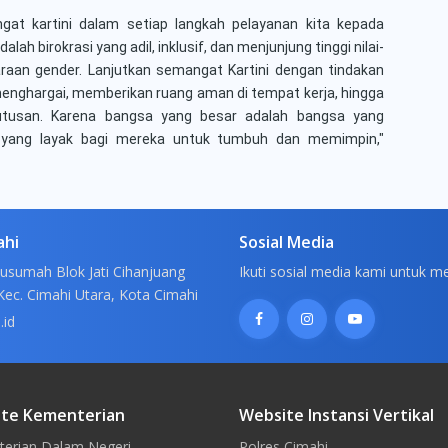
t kartini dalam setiap langkah pelayanan kita kepada
ah birokrasi yang adil, inklusif, dan menjunjung tinggi nilai-
taraan gender. Lanjutkan semangat Kartini dengan tindakan
menghargai, memberikan ruang aman di tempat kerja, hingga
tusan. Karena bangsa yang besar adalah bangsa yang
ang layak bagi mereka untuk tumbuh dan memimpin,"
ahi
Sosial Media
usumah Blok Jati Cihanjuang
Ikuti sosial media kami untuk m
Kec. Cimahi Utara, Kota Cimahi
.id
te Kementerian
Website Instansi Vertikal
erian Dalam Negeri
Polres Cimahi