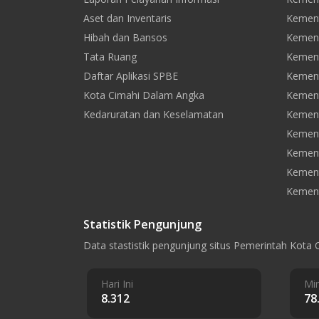
Aset dan Inventaris
Kement
Hibah dan Bansos
Kemen
Tata Ruang
Kement
Daftar Aplikasi SPBE
Kement
Kota Cimahi Dalam Angka
Kement
Kedaruratan dan Keselamatan
Kement
Kement
Kemen
Kement
Kement
Statistik Pengunjung
Data stastistik pengunjung situs Pemerintah Kota 
Hari Ini
Min
8.312
78