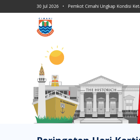
30 Jul 2026
•
Pemkot Cimahi Ungkap Kondisi Ket
30 Jul 2026
•
Dishub Kota Cimahi Tingkatkan Moni
30 Jul 2026
•
Program Sapu Jagat RT, ASN Pemkot 
30 Jul 2026
•
Lahan Kering Terbakar Saat Kemara
30 Jul 2026
•
Pemkot Cimahi Paparkan Proses Rebr