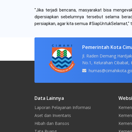
"Jika terjadi bencana, masyarakat bisa mengeva
dipersiapkan sebelumnya tersebut selama bera
persiapkan, agar kita semua #SiapUntukSelamat," 
Pemerintah Kota Cim
Jl. Raden Demang Hardjak
No.1, Kelurahan Cibabat, 
humas@cimahikota.go
Data Lainnya
Websi
Laporan Pelayanan Informasi
Kement
Aset dan Inventaris
Kement
Hibah dan Bansos
Kemen
Tata Ruang
Kement