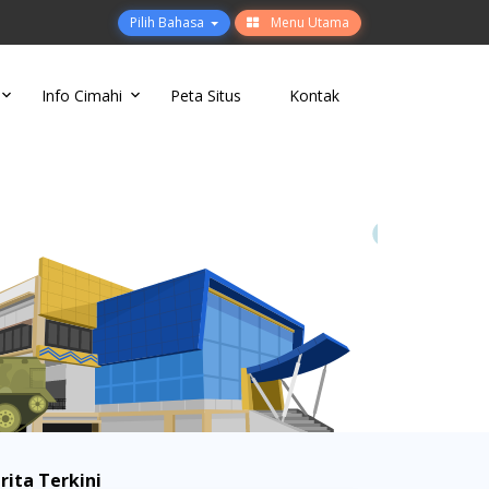
Pilih Bahasa
Menu Utama
Info Cimahi
Peta Situs
Kontak
rita Terkini