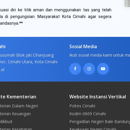
kuasi diri ke titik aman dan menggunakan tas yang telah
da di pengungsian. Masyarakat Kota Cimahi agar segera
tandasnya.
**
ahi
Sosial Media
usumah Blok Jati Cihanjuang
Ikuti sosial media kami untuk m
Kec. Cimahi Utara, Kota Cimahi
.id
te Kementerian
Website Instansi Vertikal
erian Dalam Negeri
Polres Cimahi
erian Keuangan
Kodim 0609 Cimahi
dikbud
Pengadilan Negeri Bale Bandun
erian Kesehatan
Kejaksaan Negeri Cimahi