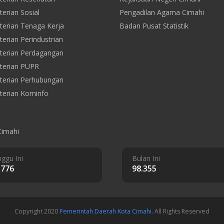
erian Sosial
Pengadilan Agama Cimahi
erian Tenaga Kerja
Badan Pusat Statistik
erian Perindustrian
erian Perdagangan
terian PUPR
erian Perhubungan
erian Kominfo
Cimahi
ggu Ini
Bulan Ini
.776
98.355
Copyright 2020
Pemerintah Daerah Kota Cimahi
. All Rights Reserved