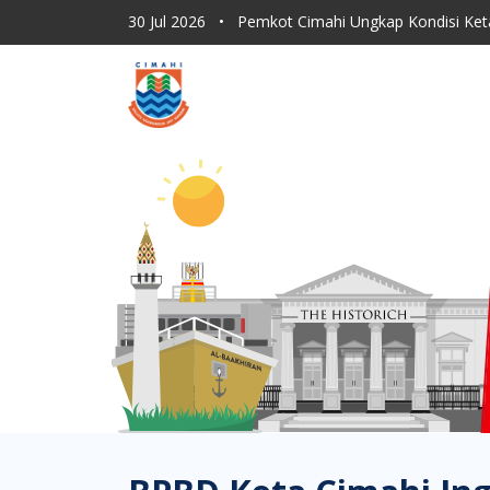
30 Jul 2026
•
Pemkot Cimahi Ungkap Kondisi Ket
30 Jul 2026
•
Dishub Kota Cimahi Tingkatkan Moni
30 Jul 2026
•
Program Sapu Jagat RT, ASN Pemkot 
30 Jul 2026
•
Lahan Kering Terbakar Saat Kemara
30 Jul 2026
•
Pemkot Cimahi Paparkan Proses Rebr
30 Jul 2026
•
Pemkot Cimahi Ungkap Kondisi Ket