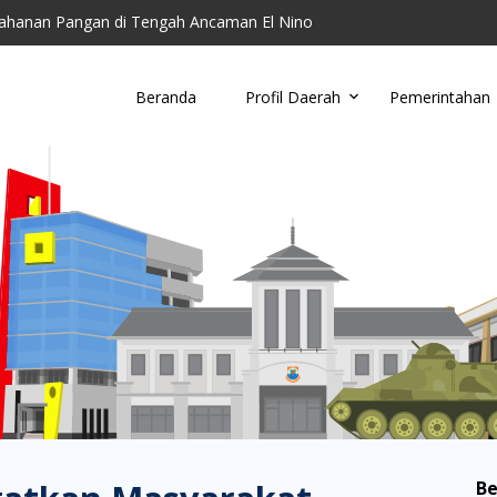
ahanan Pangan di Tengah Ancaman El Nino
toring Parkir Liar
Cimahi Ajak Warga Kelola Sampah di Tingkat Wil...
u, Damkar Cimahi Minta Warga Tidak Buang Puntun...
Beranda
Profil Daerah
Pemerintahan
anding RSUD Cibabat, Lalui Kajian Panjang dan...
ahanan Pangan di Tengah Ancaman El Nino
Be