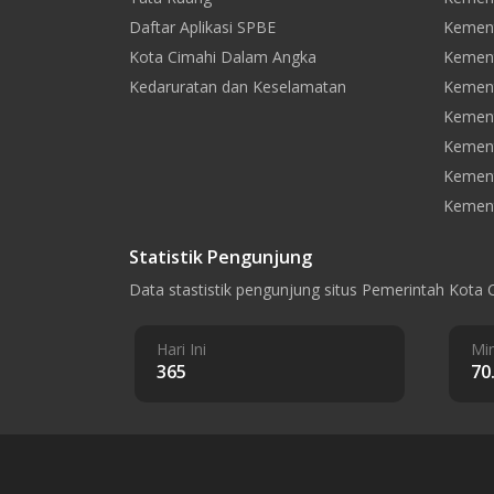
Daftar Aplikasi SPBE
Kement
Kota Cimahi Dalam Angka
Kement
Kedaruratan dan Keselamatan
Kement
Kement
Kemen
Kement
Kement
Statistik Pengunjung
Data stastistik pengunjung situs Pemerintah Kota 
Hari Ini
Min
365
70