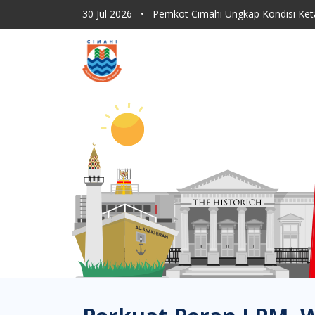
30 Jul 2026
•
Pemkot Cimahi Ungkap Kondisi Ket
30 Jul 2026
•
Dishub Kota Cimahi Tingkatkan Moni
30 Jul 2026
•
Program Sapu Jagat RT, ASN Pemkot 
30 Jul 2026
•
Lahan Kering Terbakar Saat Kemara
30 Jul 2026
•
Pemkot Cimahi Paparkan Proses Rebr