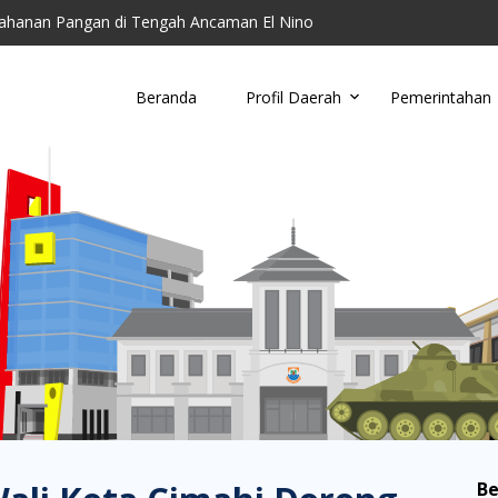
ahanan Pangan di Tengah Ancaman El Nino
toring Parkir Liar
Cimahi Ajak Warga Kelola Sampah di Tingkat Wil...
Beranda
Profil Daerah
Pemerintahan
u, Damkar Cimahi Minta Warga Tidak Buang Puntun...
anding RSUD Cibabat, Lalui Kajian Panjang dan...
Be