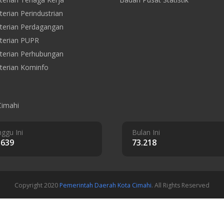
erian Perindustrian
erian Perdagangan
terian PUPR
erian Perhubungan
erian Kominfo
Cimahi
ggu Ini
Bulan Ini
.639
73.218
Copyright 2020
Pemerintah Daerah Kota Cimahi
. All Rights Reserved