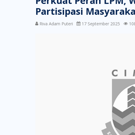
Perkuat Peran LPM, W
Partisipasi Masyara
Riva Adam Puteri
17 September 2025
108