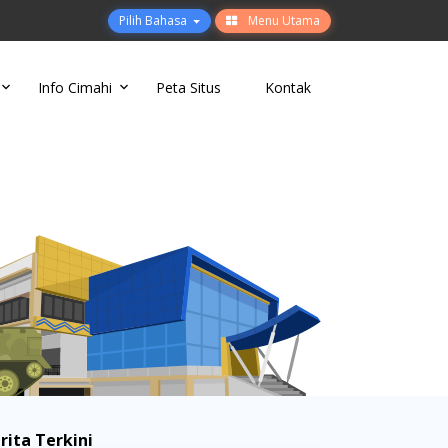
Pilih Bahasa
Menu Utama
Info Cimahi
Peta Situs
Kontak
rita Terkini