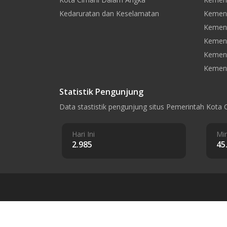
Kedaruratan dan Keselamatan
Kement
Kement
Kemen
Kement
Kement
Statistik Pengunjung
Data stastistik pengunjung situs Pemerintah Kota 
Hari Ini
Min
2.985
45