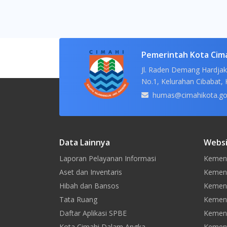
Pemerintah Kota Cim
Jl. Raden Demang Hardjak
No.1, Kelurahan Cibabat, 
humas@cimahikota.go
Data Lainnya
Websi
Laporan Pelayanan Informasi
Kement
Aset dan Inventaris
Kement
Hibah dan Bansos
Kemen
Tata Ruang
Kement
Daftar Aplikasi SPBE
Kement
Kota Cimahi Dalam Angka
Kement