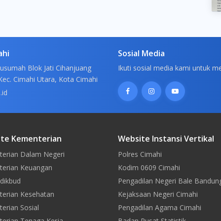
ahi
Sosial Media
usumah Blok Jati Cihanjuang
Ikuti sosial media kami untuk m
Kec. Cimahi Utara, Kota Cimahi
.id
te Kementerian
Website Instansi Vertikal
erian Dalam Negeri
Polres Cimahi
erian Keuangan
Kodim 0609 Cimahi
dikbud
Pengadilan Negeri Bale Bandun
erian Kesehatan
Kejaksaan Negeri Cimahi
erian Sosial
Pengadilan Agama Cimahi
erian Tenaga Kerja
Badan Pusat Statistik