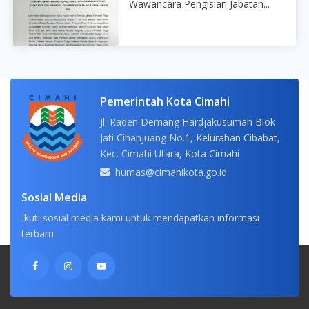
Wawancara Pengisian Jabatan...
Pemerintah Kota Cimahi
Jl. Raden Demang Hardjakusumah Blok
Jati Cihanjuang No.1, Kelurahan Cibabat,
Kec. Cimahi Utara, Kota Cimahi
humas@cimahikota.go.id
Sosial Media
Ikuti sosial media kami untuk mendapatkan informasi
terbaru