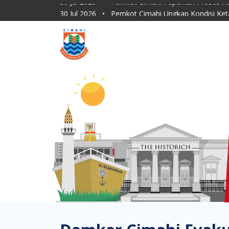
30 Jul 2026
•
Pemkot Cimahi Ungkap Kondisi Ket
30 Jul 2026
•
Dishub Kota Cimahi Tingkatkan Moni
30 Jul 2026
•
Program Sapu Jagat RT, ASN Pemkot 
30 Jul 2026
•
Lahan Kering Terbakar Saat Kemara
30 Jul 2026
•
Pemkot Cimahi Paparkan Proses Rebr