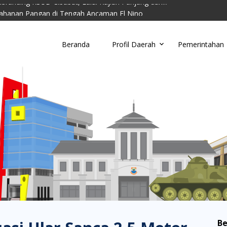
ahanan Pangan di Tengah Ancaman El Nino
toring Parkir Liar
Cimahi Ajak Warga Kelola Sampah di Tingkat Wil...
Beranda
Profil Daerah
Pemerintahan
u, Damkar Cimahi Minta Warga Tidak Buang Puntun...
anding RSUD Cibabat, Lalui Kajian Panjang dan...
Be