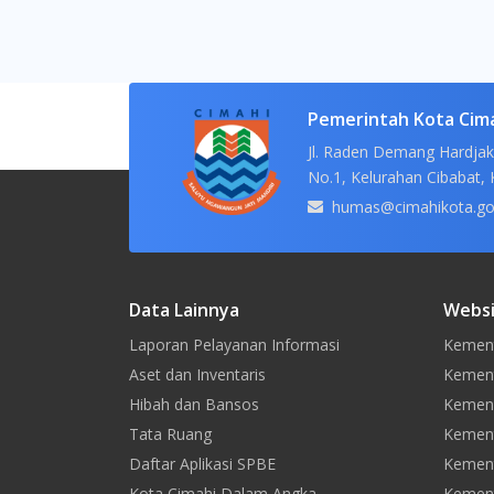
Pemerintah Kota Cim
Jl. Raden Demang Hardjak
No.1, Kelurahan Cibabat, 
humas@cimahikota.go
Data Lainnya
Websi
Laporan Pelayanan Informasi
Kement
Aset dan Inventaris
Kement
Hibah dan Bansos
Kemen
Tata Ruang
Kement
Daftar Aplikasi SPBE
Kement
Kota Cimahi Dalam Angka
Kement