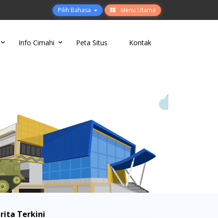
Pilih Bahasa
Menu Utama
Info Cimahi
Peta Situs
Kontak
rita Terkini