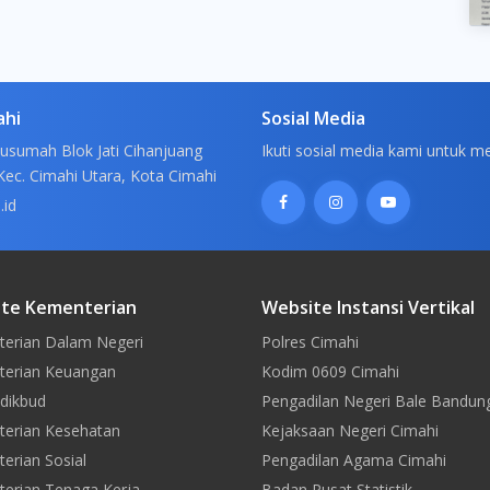
ahi
Sosial Media
usumah Blok Jati Cihanjuang
Ikuti sosial media kami untuk m
Kec. Cimahi Utara, Kota Cimahi
.id
te Kementerian
Website Instansi Vertikal
erian Dalam Negeri
Polres Cimahi
erian Keuangan
Kodim 0609 Cimahi
dikbud
Pengadilan Negeri Bale Bandun
erian Kesehatan
Kejaksaan Negeri Cimahi
erian Sosial
Pengadilan Agama Cimahi
erian Tenaga Kerja
Badan Pusat Statistik