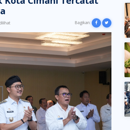
 Kota Cimahi Tercatat
wa
Bagikan:
ilihat