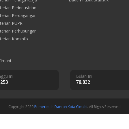
erian Perindustrian
erian Perdagangan
terian PUPR
erian Perhubungan
erian Kominfo
Cimahi
ggu Ini
Bulan Ini
.253
78.832
Copyright 2020
Pemerintah Daerah Kota Cimahi
. All Rights Reserved