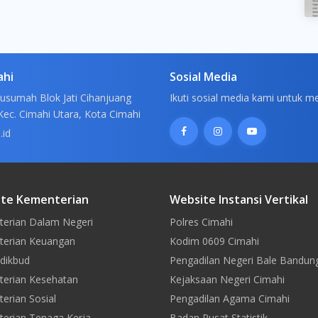
ahi
Sosial Media
usumah Blok Jati Cihanjuang
Ikuti sosial media kami untuk m
Kec. Cimahi Utara, Kota Cimahi
.id
te Kementerian
Website Instansi Vertikal
erian Dalam Negeri
Polres Cimahi
erian Keuangan
Kodim 0609 Cimahi
dikbud
Pengadilan Negeri Bale Bandun
erian Kesehatan
Kejaksaan Negeri Cimahi
erian Sosial
Pengadilan Agama Cimahi
erian Tenaga Kerja
Badan Pusat Statistik