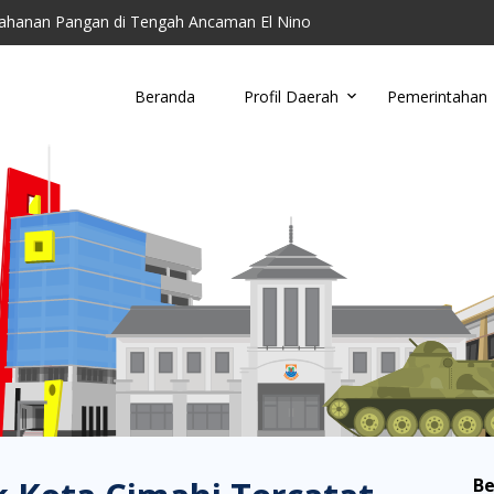
toring Parkir Liar
Cimahi Ajak Warga Kelola Sampah di Tingkat Wil...
u, Damkar Cimahi Minta Warga Tidak Buang Puntun...
Beranda
Profil Daerah
Pemerintahan
anding RSUD Cibabat, Lalui Kajian Panjang dan...
ahanan Pangan di Tengah Ancaman El Nino
Be