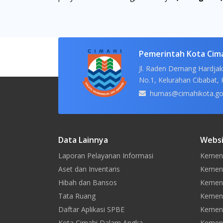
Pemerintah Kota Cim
Jl. Raden Demang Hardjak
No.1, Kelurahan Cibabat, 
humas@cimahikota.go
Data Lainnya
Websi
Laporan Pelayanan Informasi
Kement
Aset dan Inventaris
Kement
Hibah dan Bansos
Kemen
Tata Ruang
Kement
Daftar Aplikasi SPBE
Kement
Kota Cimahi Dalam Angka
Kement