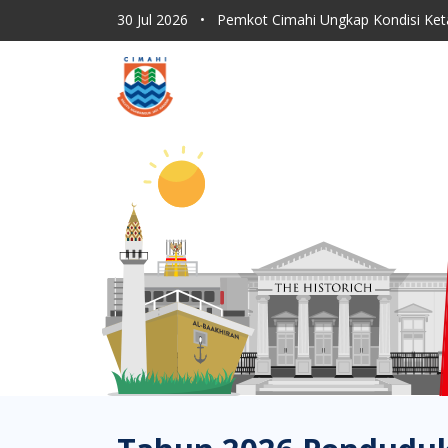
30 Jul 2026
•
Dishub Kota Cimahi Tingkatkan Moni
30 Jul 2026
•
Program Sapu Jagat RT, ASN Pemkot 
30 Jul 2026
•
Lahan Kering Terbakar Saat Kemara
30 Jul 2026
•
Pemkot Cimahi Paparkan Proses Rebr
30 Jul 2026
•
Pemkot Cimahi Ungkap Kondisi Ket