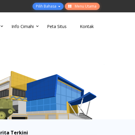
Pilih Bahasa
Menu Utama
Info Cimahi
Peta Situs
Kontak
rita Terkini