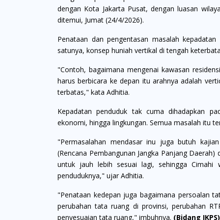
dengan Kota Jakarta Pusat, dengan luasan wilayah
ditemui, Jumat (24/4/2026).
Penataan dan pengentasan masalah kepadatan p
satunya, konsep huniah vertikal di tengah keterbat
"Contoh, bagaimana mengenai kawasan residensial.
harus berbicara ke depan itu arahnya adalah verti
terbatas," kata Adhitia.
Kepadatan penduduk tak cuma dihadapkan pada
ekonomi, hingga lingkungan. Semua masalah itu te
"Permasalahan mendasar inu juga butuh kajian
(Rencana Pembangunan Jangka Panjang Daerah) da
untuk jauh lebih sesuai lagi, sehingga Cimah
penduduknya," ujar Adhitia.
"Penataan kedepan juga bagaimana persoalan tat
perubahan tata ruang di provinsi, perubahan RTR
penyesuaian tata ruang," imbuhnya.
(Bidang IKPS