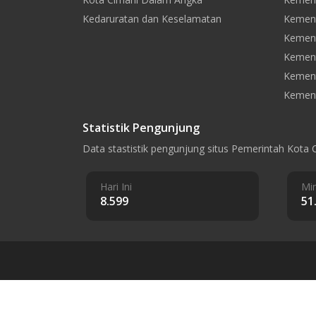
Kedaruratan dan Keselamatan
Kement
Kement
Kemen
Kement
Kement
Statistik Pengunjung
Data stastistik pengunjung situs Pemerintah Kota 
Hari Ini
Min
8.599
51