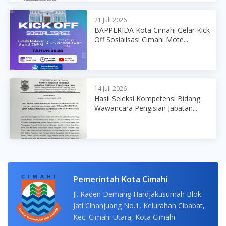
21 Juli 2026
BAPPERIDA Kota Cimahi Gelar Kick
Off Sosialisasi Cimahi Mote...
14 Juli 2026
Hasil Seleksi Kompetensi Bidang
Wawancara Pengisian Jabatan...
Pemerintah Kota Cimahi
Jl. Raden Demang Hardjakusumah Blok
Jati Cihanjuang No.1, Kelurahan Cibabat,
Kec. Cimahi Utara, Kota Cimahi