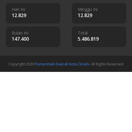
Hari Ini
Minggu Ini
12.829
12.829
Bulan Ini
Total
147.400
5.486.819
Copyright 2020
Pemerintah Daerah Kota Cimahi
. All Rights Reserved