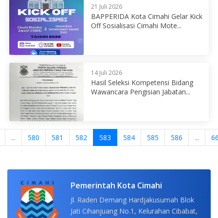
21 Juli 2026
BAPPERIDA Kota Cimahi Gelar Kick
Off Sosialisasi Cimahi Mote...
14 Juli 2026
Hasil Seleksi Kompetensi Bidang
Wawancara Pengisian Jabatan...
...
580
581
582
583
584
585
586
...
6
Pemerintah Kota Cimahi
Jl. Raden Demang Hardjakusumah Blok
Jati Cihanjuang No.1, Kelurahan Cibabat,