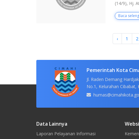
(14/9), Hj. A
Baca selen
‹
1
2
Pemerintah Kota Cim
Jl. Raden Demang Hardjak
No.1, Kelurahan Cibabat, 
humas@cimahikota.go
Data Lainnya
Websi
Laporan Pelayanan Informasi
Kement