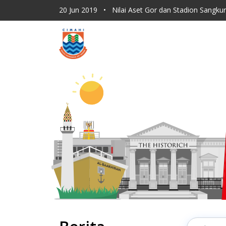
20 Jun 2019
•
Nilai Aset Gor dan Stadion Sangku
19 Jun 2019
•
Pemkot Cimahi Ajukan 100 Formas
19 Jun 2019
•
Nilai Investasi di Kota Cimahi Naik 
19 Jun 2019
•
Kemeriahan HUT Kota Cimahi ke-
24 Jun 2019
•
Ajay Ingin BLK Kota Cimahi Seger