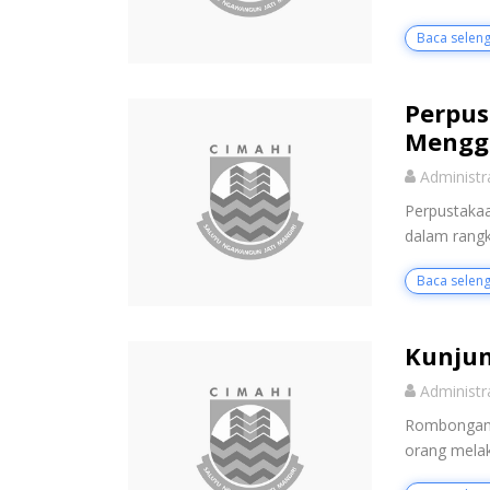
Baca selen
Perpu
Mengge
Administr
Perpustaka
dalam rangk
Baca selen
Kunjun
Administr
Rombongan 
orang melak