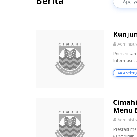
Berita
Kunjun
Administr
Pemerintah 
Informasi d
Baca selen
Cimahi
Menu 
Administr
Prestasi me
yang diraih 