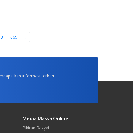
68
669
›
endapatkan informasi terbaru
Media Massa Online
Pikiran Rakyat