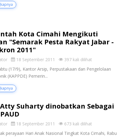
gkapnya
ntah Kota Cimahi Mengikuti
n "Semarak Pesta Rakyat Jabar -
kron 2011"
ator
18 September 2011
397 kali dilihat
abtu (17/9), Kantor Arsip, Perpustakaan dan Pengelolaan
onik (KAPPDE) Pemerin...
gkapnya
. Atty Suharty dinobatkan Sebagai
 PAUD
ator
18 September 2011
673 kali dilihat
k perayaan Hari Anak Nasional Tingkat Kota Cimahi, Rabu