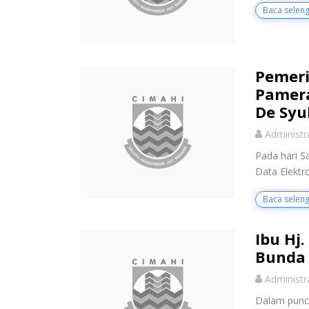
Baca selen
Pemeri
Pamera
De Syu
Administr
Pada hari S
Data Elektr
Baca selen
Ibu Hj
Bunda
Administr
Dalam punca