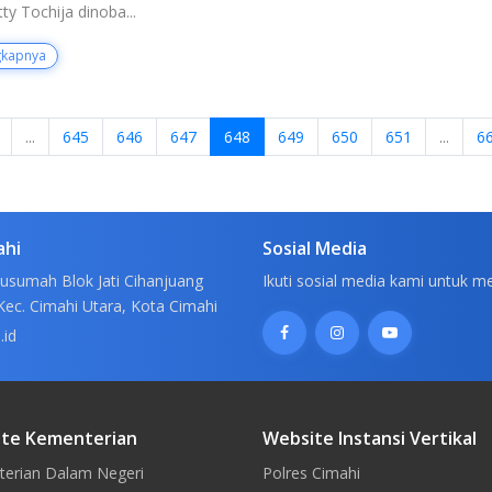
tty Tochija dinoba...
gkapnya
...
645
646
647
648
649
650
651
...
6
ahi
Sosial Media
usumah Blok Jati Cihanjuang
Ikuti sosial media kami untuk m
Kec. Cimahi Utara, Kota Cimahi
.id
te Kementerian
Website Instansi Vertikal
erian Dalam Negeri
Polres Cimahi