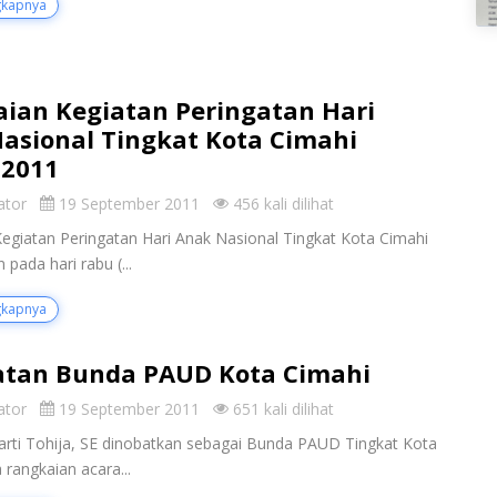
gkapnya
ian Kegiatan Peringatan Hari
asional Tingkat Kota Cimahi
 2011
ator
19 September 2011
456 kali dilihat
egiatan Peringatan Hari Anak Nasional Tingkat Kota Cimahi
 pada hari rabu (...
gkapnya
tan Bunda PAUD Kota Cimahi
ator
19 September 2011
651 kali dilihat
harti Tohija, SE dinobatkan sebagai Bunda PAUD Tingkat Kota
 rangkaian acara...