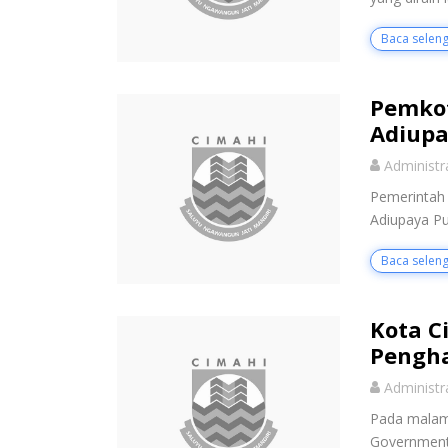
Baca selen
Pemkot
Adiupa
Administr
Pemerintah 
Adiupaya Pu
Baca selen
Kota C
Pengh
Administr
Pada malam
Government 