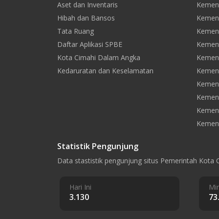
Aset dan Inventaris
Kement
Hibah dan Bansos
Kemen
Tata Ruang
Kement
Daftar Aplikasi SPBE
Kement
Kota Cimahi Dalam Angka
Kement
Kedaruratan dan Keselamatan
Kement
Kement
Kemen
Kement
Kement
Statistik Pengunjung
Data stastistik pengunjung situs Pemerintah Kota 
Hari Ini
Min
3.130
73