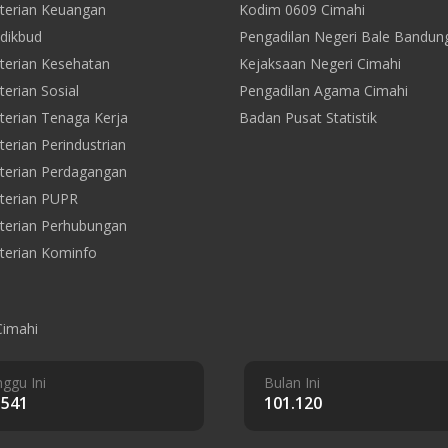
erian Keuangan
Kodim 0609 Cimahi
dikbud
Pengadilan Negeri Bale Bandun
erian Kesehatan
Kejaksaan Negeri Cimahi
erian Sosial
Pengadilan Agama Cimahi
erian Tenaga Kerja
Badan Pusat Statistik
erian Perindustrian
erian Perdagangan
terian PUPR
erian Perhubungan
erian Kominfo
Cimahi
ggu Ini
Bulan Ini
.541
101.120