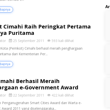
Ar
gkapnya
 Cimahi Raih Peringkat Pertama
ya Puritama
ator
25 September 2011
593 kali dilihat
Kota (Pemkot) Cimahi berhasil meraih penghargaan
ritama dari Kementerian Per...
gkapnya
imahi Berhasil Meraih
argaan e-Government Award
ator
22 September 2011
422 kali dilihat
 Penganugerahan Smart Cities Award dan Warta e-
Award 2011 yang diselenggaraka...