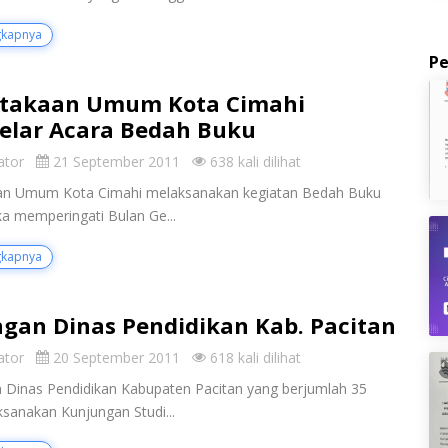
gkapnya
P
stakaan Umum Kota Cimahi
lar Acara Bedah Buku
ator
21 September 2011
638 kali dilihat
an Umum Kota Cimahi melaksanakan kegiatan Bedah Buku
a memperingati Bulan Ge...
gkapnya
gan Dinas Pendidikan Kab. Pacitan
ator
20 September 2011
618 kali dilihat
Dinas Pendidikan Kabupaten Pacitan yang berjumlah 35
sanakan Kunjungan Studi...