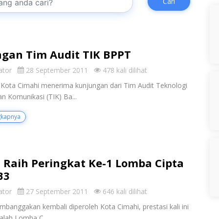
Cari
gan Tim Audit TIK BPPT
ator
28 September 2011
478 kali dilihat
Kota Cimahi menerima kunjungan dari Tim Audit Teknologi
an Komunikasi (TIK) Ba...
gkapnya
 Raih Peringkat Ke-1 Lomba Cipta
B3
ator
27 September 2011
646 kali dilihat
mbanggakan kembali diperoleh Kota Cimahi, prestasi kali ini
ialah Lomba C...