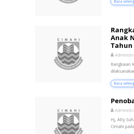
Baca selen
Rangka
Anak N
Tahun
Administr
Rangkaian K
dilaksanakan
Baca selen
Penoba
Administr
Hj, Atty Su
Cimahi pada