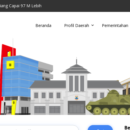
riang Capai 97 M Lebih
i CPNS dan P3K Tahun ini
Gara-gara ini
Beranda
Profil Daerah
Pemerintahan
18 Bersama Masyarakat
a Dibangun
Be