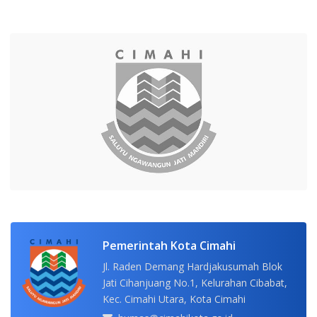
Pemerintah Kota Cimahi
Jl. Raden Demang Hardjakusumah Blok
Jati Cihanjuang No.1, Kelurahan Cibabat,
Kec. Cimahi Utara, Kota Cimahi