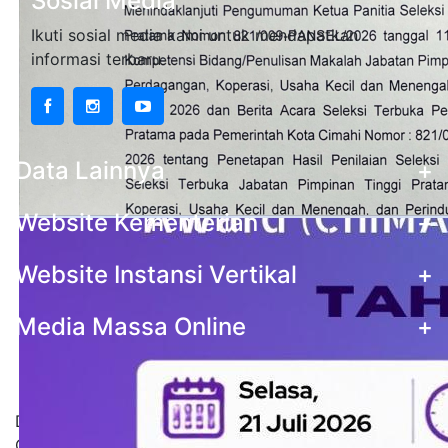
Sosial Media
Ikuti sosial media kami untuk mendapatkan
informasi terbaru
Data Lainnya
+
Website Kementerian
+
Website Instansi Vertikal
+
Media Massa Online
+
Statistik Pengunjung
Data stastistik pengunjung situs Pemerintah Kota
Cimahi