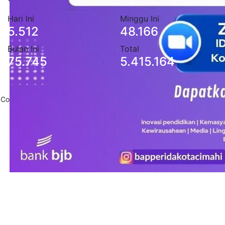
Hari Ini
Minggu Ini
5.512
48.166
Bulan Ini
Total
75.745
5.415.164
Copyright 2020
Pemerintah Daerah Kota Cimahi
. All Rights Reserved