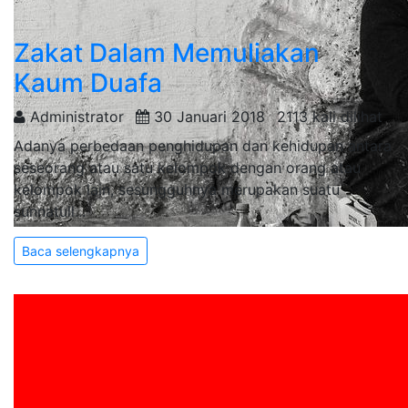
Zakat Dalam Memuliakan
Kaum Duafa
Administrator
30 Januari 2018
2113 kali dilihat
Adanya perbedaan penghidupan dan kehidupan antara
seseorang atau satu kelompok dengan orang atau
kelompok lain, sesungguhnya merupakan suatu
sunnatull...
Baca selengkapnya