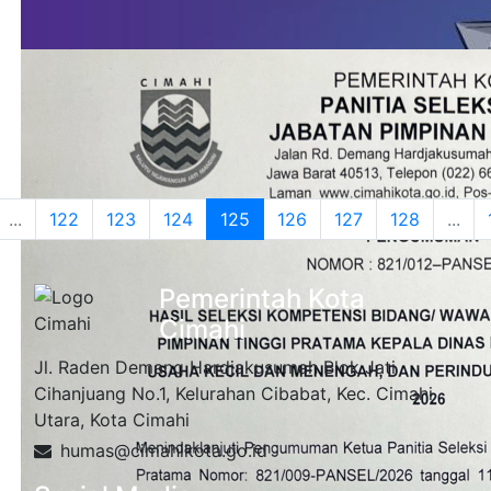
...
122
123
124
125
126
127
128
...
Pemerintah Kota
Cimahi
Jl. Raden Demang Hardjakusumah Blok Jati
Cihanjuang No.1, Kelurahan Cibabat, Kec. Cimahi
Utara, Kota Cimahi
humas@cimahikota.go.id