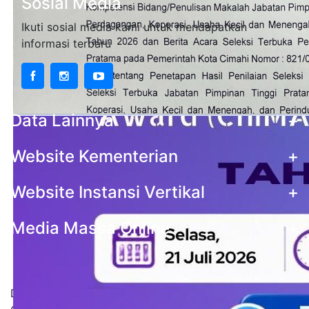
Sosial Media
Ikuti sosial media kami untuk mendapatkan
informasi terbaru
Data Lainnya
+
Website Kementerian
+
Website Instansi Vertikal
+
Media Massa Online
+
Statistik Pengunjung
Data stastistik pengunjung situs Pemerintah Kota