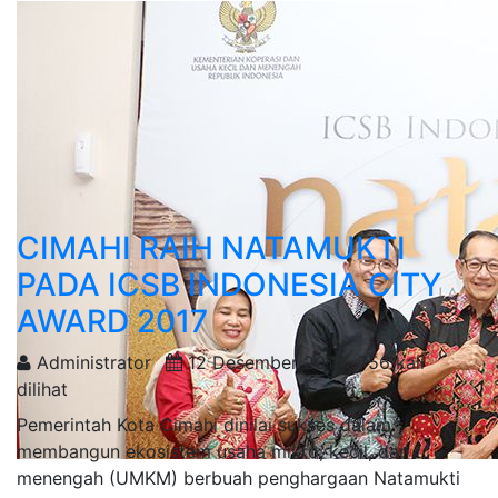
CIMAHI RAIH NATAMUKTI
PADA ICSB INDONESIA CITY
AWARD 2017
Administrator
12 Desember 2017
756 kali
dilihat
Pemerintah Kota Cimahi dinilai sukses dalam
membangun ekosistem usaha mikro, kecil, dan
menengah (UMKM) berbuah penghargaan Natamukti