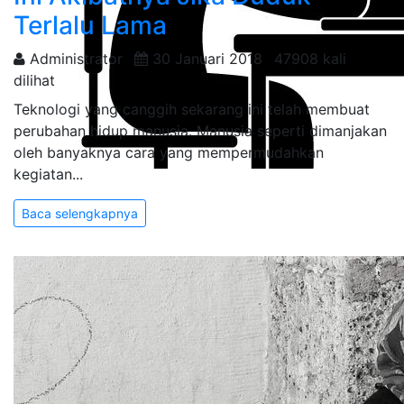
Terlalu Lama
Administrator
30 Januari 2018
47908 kali
dilihat
Teknologi yang canggih sekarang ini telah membuat
perubahan hidup manusia. Manusia seperti dimanjakan
oleh banyaknya cara yang mempermudahkan
kegiatan...
Baca selengkapnya