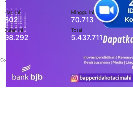
Cimahi
Hari Ini
Minggu Ini
302
70.713
Bulan Ini
Total
98.292
5.437.711
Copyright 2020
Pemerintah Daerah Kota Cimahi
. All Rights Reserved