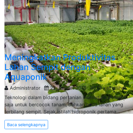
Meningkatkan Produktivitas
Lahan Sempit dengan
Aquaponik
Administrator
22 Januari 2018
4973 kali dilihat
Teknologi dalam bidang pertanian memudahkan siapa
saja untuk bercocok tanam, bahkan pada lahan yang
terbilang sempit. Sejak istilah hidroponik pertama...
Baca selengkapnya