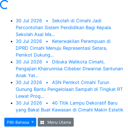
oading...
30 Jul 2026
•
Sekolah di Cimahi Jadi
Percontohan Sistem Pendidikan Bagi Kepala
Sekolah Asal Ma...
30 Jul 2026
•
Keterwakilan Perempuan di
DPRD Cimahi Menuju Representasi Setara,
Pemkot Dukung...
30 Jul 2026
•
Dibuka Walikota Cimahi,
Pengajian Khairunnisa Cibeber Diwarnai Santunan
Anak Yat...
30 Jul 2026
•
ASN Pemkot Cimahi Turun
Gunung Bantu Pengelolaan Sampah di Tingkat RT
Lewat Prog...
30 Jul 2026
•
40 Titik Lampu Dekoratif Baru
yang Bakal Buat Kawasan di Cimahi Makin Estetik
Pilih Bahasa
Menu Utama