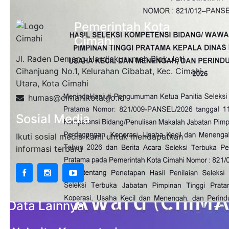
Pemerintah Kota
Cimahi
Jl. Raden Demang Hardjakusumah Blok Jati
Cihanjuang No.1, Kelurahan Cibabat, Kec. Cimahi
Utara, Kota Cimahi
humas@cimahikota.go.id
Sosial Media
Ikuti sosial media kami untuk mendapatkan
informasi terbaru
Data Lainnya
+