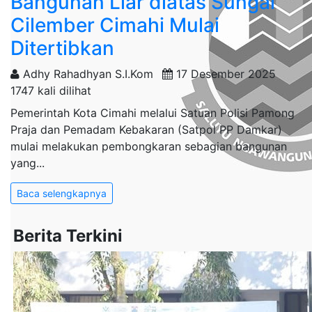
Bangunan Liar diatas Sungai
Cilember Cimahi Mulai
Ditertibkan
Adhy Rahadhyan S.I.Kom
17 Desember 2025
1747 kali dilihat
Pemerintah Kota Cimahi melalui Satuan Polisi Pamong
Praja dan Pemadam Kebakaran (Satpol PP Damkar)
mulai melakukan pembongkaran sebagian bangunan
yang...
Baca selengkapnya
Berita Terkini