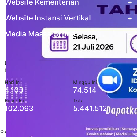
Website Kementerian
+
Website Instansi Vertikal
+
Media Massa Online
+
Statistik Pengunjung
Data stastistik pengunjung situs Pemerintah Kota
Cimahi
Hari Ini
Minggu Ini
4.103
74.514
Bulan Ini
Total
102.093
5.441.512
Copyright 2020
Pemerintah Daerah Kota Cimahi
. All Rights Reserved