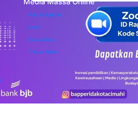
Media Massa Online
Pikiran Rakyat
Detik
Gala Media
Tribun Jabar
i