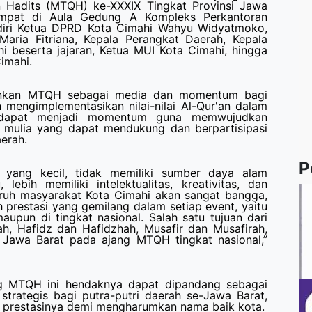
n Hadits (MTQH) ke-XXXIX Tingkat Provinsi Jawa
tempat di Aula Gedung A Kompleks Perkantoran
adiri Ketua DPRD Kota Cimahi Wahyu Widyatmoko,
Maria Fitriana, Kepala Perangkat Daerah, Kepala
 beserta jajaran, Ketua MUI Kota Cimahi, hingga
imahi.
nkan MTQH sebagai media dan momentum bagi
 mengimplementasikan nilai-nilai Al-Qur'an dalam
 dapat menjadi momentum guna memwujudkan
 mulia yang dapat mendukung dan berpartisipasi
erah.
P
yang kecil, tidak memiliki sumber daya alam
 lebih memiliki intelektualitas, kreativitas, dan
luruh masyarakat Kota Cimahi akan sangat bangga,
prestasi yang gemilang dalam setiap event, yaitu
maupun di tingkat nasional. Salah satu tujuan dari
h, Hafidz dan Hafidzhah, Musafir dan Musafirah,
i Jawa Barat pada ajang MTQH tingkat nasional,”
ang MTQH ini hendaknya dapat dipandang sebagai
trategis bagi putra-putri daerah se-Jawa Barat,
 prestasinya demi mengharumkan nama baik kota.