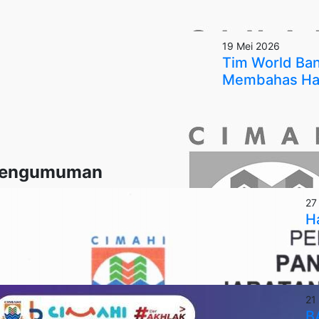
19 Mei 2026
Tim World Ban
Membahas Hal
engumuman
27
Ha
21
BA