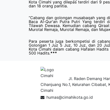
Kota Cimahi yang dilepas terdiri dari 9 pe
dan 18 orang panitia.
“Cabang dan golongan musabaqah yang diik
Baca Al-Qur'an Putra Putri Yang terdiri
Tilawah Dewasa. Kemudian cabang Qiraat A
Murotal Remaja, Murotal Remaja, dan Muja
Para peserta juga berkompetisi di cabang 
Golongan 1 Juz 5 Juz, 10 Juz, dan 20 Ju
Kota Cimahi dalam cabang Hafalan Hadits Na
500 Hadits.
***
Pemerintah Ko
Jl. Raden Demang Har
Cihanjuang No.1, Kelurahan Cibabat, 
Cimahi
humas@cimahikota.go.id