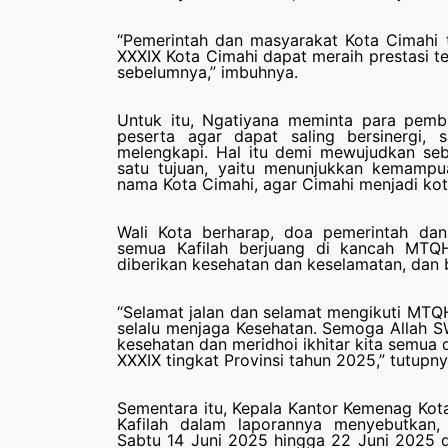
“Pemerintah dan masyarakat Kota Cimahi
XXXIX Kota Cimahi dapat meraih prestasi te
sebelumnya,” imbuhnya.
Untuk itu, Ngatiyana meminta para pembi
peserta agar dapat saling bersinergi, 
melengkapi. Hal itu demi mewujudkan se
satu tujuan, yaitu menunjukkan kemamp
nama Kota Cimahi, agar Cimahi menjadi ko
Wali Kota berharap, doa pemerintah da
semua Kafilah berjuang di kancah MTQH 
diberikan kesehatan dan keselamatan, dan
“Selamat jalan dan selamat mengikuti MTQH
selalu menjaga Kesehatan. Semoga Allah 
kesehatan dan meridhoi ikhitar kita semua
XXXIX tingkat Provinsi tahun 2025,” tutupny
Sementara itu, Kepala Kantor Kemenag Kota
Kafilah dalam laporannya menyebutkan,
Sabtu
14 Juni 2025 hingga 22 Juni 2025 d