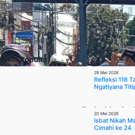
rtikel Populer
28 Mei 2026
Refleksi 118 
Ngatiyana Titi
20 Mei 2026
Isbat Nikah 
Cimahi ke 24