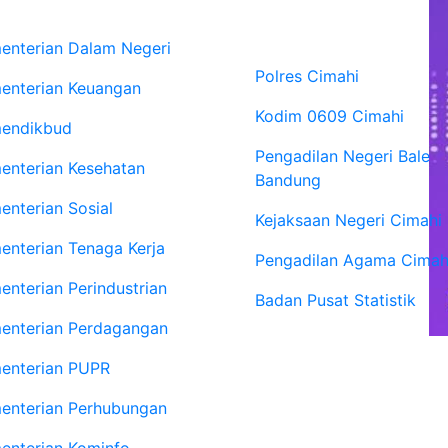
site Kementerian
Website Instansi
Vertikal
enterian Dalam Negeri
Polres Cimahi
enterian Keuangan
Kodim 0609 Cimahi
endikbud
Pengadilan Negeri Bale
enterian Kesehatan
Bandung
enterian Sosial
Kejaksaan Negeri Cimahi
enterian Tenaga Kerja
Pengadilan Agama Cimah
enterian Perindustrian
Badan Pusat Statistik
enterian Perdagangan
enterian PUPR
enterian Perhubungan