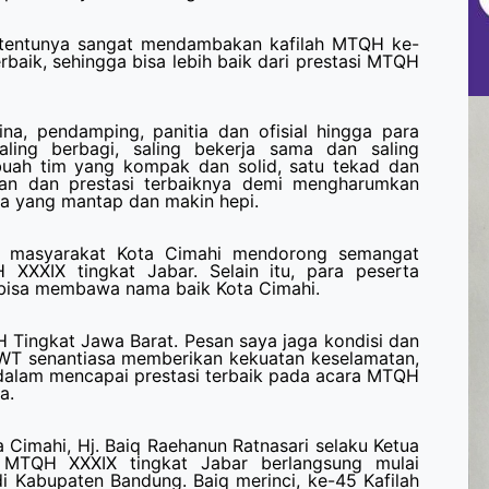
 tentunya sangat mendambakan kafilah MTQH ke-
rbaik, sehingga bisa lebih baik dari prestasi MTQH
na, pendamping, panitia dan ofisial hingga para
saling berbagi, saling bekerja sama dan saling
buah tim yang kompak dan solid, satu tekad dan
uan dan prestasi terbaiknya demi mengharumkan
ta yang mantap dan makin hepi.
n masyarakat Kota Cimahi mendorong semangat
XXXIX tingkat Jabar. Selain itu, para peserta
 bisa membawa nama baik Kota Cimahi.
 Tingkat Jawa Barat. Pesan saya jaga kondisi dan
SWT senantiasa memberikan kekuatan keselamatan,
 dalam mencapai prestasi terbaik pada acara MTQH
a.
 Cimahi, Hj. Baiq Raehanun Ratnasari selaku Ketua
 MTQH XXXIX tingkat Jabar berlangsung mulai
i Kabupaten Bandung. Baiq merinci, ke-45 Kafilah