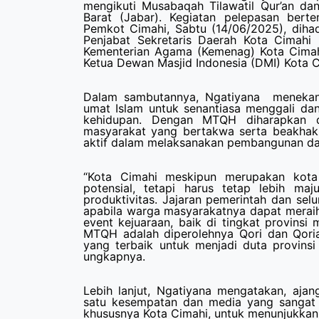
mengikuti Musabaqah Tilawatil Qur’an da
Barat (Jabar). Kegiatan pelepasan ber
Pemkot Cimahi, Sabtu (14/06/2025), dih
Penjabat Sekretaris Daerah Kota Cimahi 
Kementerian Agama (Kemenag) Kota Cimahi
Ketua Dewan Masjid Indonesia (DMI) Kota C
Dalam sambutannya, Ngatiyana meneka
umat Islam untuk senantiasa menggali dan
kehidupan. Dengan MTQH diharapkan
masyarakat yang bertakwa serta beakhak
aktif dalam melaksanakan pembangunan da
“Kota Cimahi meskipun merupakan kota 
potensial, tetapi harus tetap lebih maju,
produktivitas. Jajaran pemerintah dan se
apabila warga masyarakatnya dapat meraih 
event kejuaraan, baik di tingkat provinsi 
MTQH adalah diperolehnya Qori dan Qoria
yang terbaik untuk menjadi duta provins
ungkapnya.
Lebih lanjut, Ngatiyana mengatakan, aj
satu kesempatan dan media yang sangat s
khususnya Kota Cimahi, untuk menunjukkan