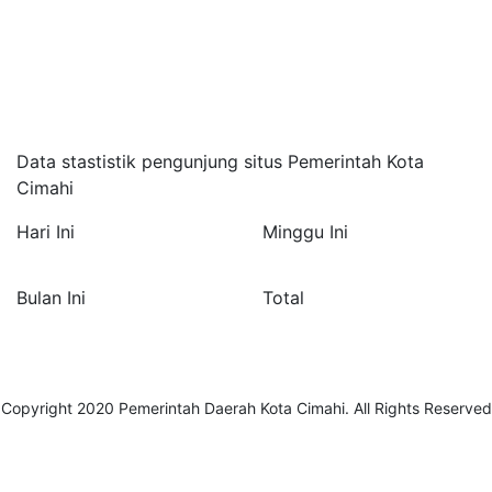
Website Instansi Vertikal
+
Media Massa Online
+
Statistik Pengunjung
Data stastistik pengunjung situs Pemerintah Kota
Cimahi
Hari Ini
Minggu Ini
5.871
76.282
Bulan Ini
Total
103.861
5.443.280
Copyright 2020
Pemerintah Daerah Kota Cimahi
. All Rights Reserved