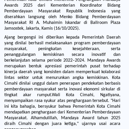
Awards 2025 dari Kementerian Koordinator Bidang
Pemberdayaan Masyarakat Republik Indonesia yang
diserahkan langsung oleh Menko Bidang Pemberdayaan
Masyarakat RI A. Muhaimin Iskandar di Ballroom Plaza
Jamsostek, Jakarta, Kamis (16/10/2025).
Ajang bergengsi ini diberikan kepada Pemerintah Daerah
yang dinilai berhasil melaksanakan program pemberdayaan
masyarakat, peningkatan kesejahteraan, serta
penanggulangan kemiskinan secara inovatif dan
berkelanjutan selama periode 2022–2024. Mandaya Awards
merupakan bentuk apresiasi pemerintah pusat terhadap
kinerja daerah yang konsisten dalam memperkuat kolaborasi
lintas sektor untuk menurunkan angka kemiskinan. Kota
Cimahi dinilai unggul dalam penerapan pendekatan berbasis
pemberdayaan masyarakat serta inovasi ekonomi sirkular di
tingkat akar rumput.
Wali Kota Cimahi, Ngatiyana,
menyampaikan rasa syukur atas penghargaan tersebut. "Hari
ini kita bahagia, bersyukur bahwa Pemerintah Kota Cimahi
mendapatkan penghargaan dari Kementerian Pemberdayaan
Masyarakat. Alhamdulillah, Mandaya Award tahun 2025
diraih Cimahi dengan juara ketiga," ujarnya usai acara