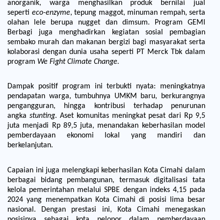
anorganik, warga menghasilkan produk bernilai jual
seperti
eco-enzyme
, tepung maggot, minuman rempah, serta
olahan lele berupa nugget dan dimsum. Program GEMI
Berbagi juga menghadirkan kegiatan sosial pembagian
sembako murah dan makanan bergizi bagi masyarakat serta
kolaborasi dengan dunia usaha seperti PT Merck Tbk dalam
program
We Fight Climate Change.
Dampak positif program ini terbukti nyata: meningkatnya
pendapatan warga, tumbuhnya UMKM baru, berkurangnya
pengangguran, hingga kontribusi terhadap penurunan
angka
stunting
. Aset komunitas meningkat pesat dari Rp 9,5
juta menjadi Rp 89,5 juta, menandakan keberhasilan model
pemberdayaan ekonomi lokal yang mandiri dan
berkelanjutan.
Capaian ini juga melengkapi keberhasilan Kota Cimahi dalam
berbagai bidang pembangunan, termasuk digitalisasi tata
kelola pemerintahan melalui SPBE dengan indeks 4,15 pada
2024 yang menempatkan Kota Cimahi di posisi lima besar
nasional.
Dengan prestasi ini, Kota Cimahi menegaskan
posisinya sebagai kota pelopor dalam pemberdayaan