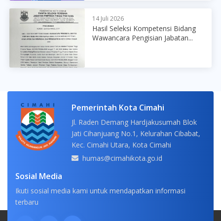
14 Juli 2026
Hasil Seleksi Kompetensi Bidang
Wawancara Pengisian Jabatan...
Pemerintah Kota Cimahi
Jl. Raden Demang Hardjakusumah Blok
Jati Cihanjuang No.1, Kelurahan Cibabat,
Kec. Cimahi Utara, Kota Cimahi
humas@cimahikota.go.id
Sosial Media
Ikuti sosial media kami untuk mendapatkan informasi
terbaru