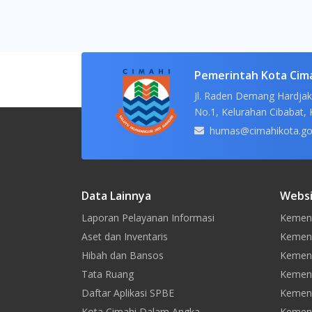
Pemerintah Kota Cim
Jl. Raden Demang Hardjak
No.1, Kelurahan Cibabat, 
humas@cimahikota.go
Data Lainnya
Websi
Laporan Pelayanan Informasi
Kement
Aset dan Inventaris
Kement
Hibah dan Bansos
Kemen
Tata Ruang
Kement
Daftar Aplikasi SPBE
Kement
Kota Cimahi Dalam Angka
Kement