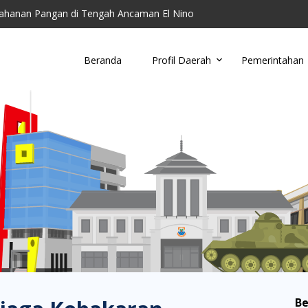
toring Parkir Liar
Cimahi Ajak Warga Kelola Sampah di Tingkat Wil...
u, Damkar Cimahi Minta Warga Tidak Buang Puntun...
Beranda
Profil Daerah
Pemerintahan
anding RSUD Cibabat, Lalui Kajian Panjang dan...
ahanan Pangan di Tengah Ancaman El Nino
Be