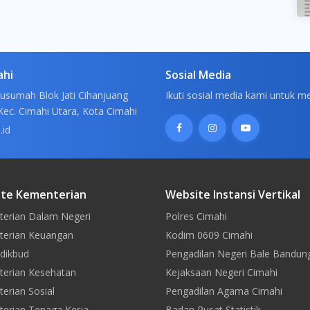
ahi
Sosial Media
usumah Blok Jati Cihanjuang
Ikuti sosial media kami untuk m
Kec. Cimahi Utara, Kota Cimahi
.id
te Kementerian
Website Instansi Vertikal
erian Dalam Negeri
Polres Cimahi
erian Keuangan
Kodim 0609 Cimahi
dikbud
Pengadilan Negeri Bale Bandun
erian Kesehatan
Kejaksaan Negeri Cimahi
erian Sosial
Pengadilan Agama Cimahi
erian Tenaga Kerja
Badan Pusat Statistik