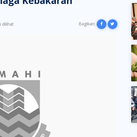
Siaga Kebakaran
Bagikan:
 dilihat