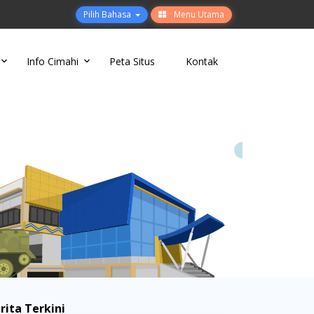
Pilih Bahasa
Menu Utama
Info Cimahi
Peta Situs
Kontak
rita Terkini