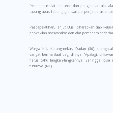
Pelatihan mulai dari teori dan pengenalan alat-a
tabung apar, tabung gas, sampai pengoperasian se
Pascapelatihan, lanjut Uus, diharapkan tiap kelu
perwakilan masyarakat dan alat pemadam sederh
Warga Kel. Karangmekar, Dadan (30), mengata
sangat bermanfaat bagi dirinya. "Apalagi, di kaw
harus tahu langkah-langkahnya. Sehingga, bi
tuturnya. (NF)