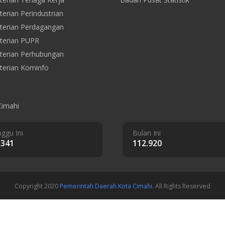
erian Perindustrian
erian Perdagangan
terian PUPR
erian Perhubungan
erian Kominfo
Cimahi
ggu Ini
Bulan Ini
.341
112.920
Copyright 2020
Pemerintah Daerah Kota Cimahi
. All Rights Reserved