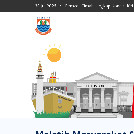
30 Jul 2026
•
Dishub Kota Cimahi Tingkatkan Moni
30 Jul 2026
•
Program Sapu Jagat RT, ASN Pemkot 
30 Jul 2026
•
Lahan Kering Terbakar Saat Kemara
30 Jul 2026
•
Pemkot Cimahi Paparkan Proses Rebr
30 Jul 2026
•
Pemkot Cimahi Ungkap Kondisi Ket