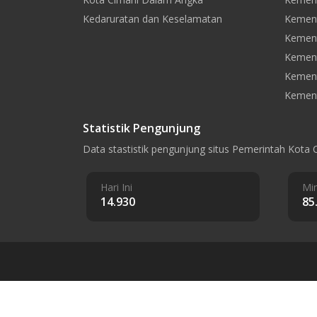
Kedaruratan dan Keselamatan
Kement
Kement
Kemen
Kement
Kement
Statistik Pengunjung
Data stastistik pengunjung situs Pemerintah Kota 
Hari Ini
Min
14.930
85