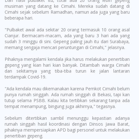
Dari hasil pulbaket itu, total ada 20 orang lebih gepeng
musiman yang datang ke Cimahi. Mereka sudah datang di
Cimahi sejak sebelum Ramadhan, namun ada juga yang baru
beberapa hari.
"Pulbaket awal ada sekitar 20 orang termasuk 10 orang asal
Cianjur. Bermacam-macam, ada yang baru 3 hari ada yang
sudah 3 minggu di sini. Gepeng paling jauh itu dari Surabaya,
memang sengaja mencari peruntungan di Cimahi," jelasnya.
Pihaknya mengalami kendala jika harus melakukan penertiban
gepeng yang kian hari kian banyak. Ditambah warga Cimahi
dan sekitarnya yang tiba-tiba turun ke jalan lantaran
terdampak Covid-19.
"Ada kendala mau dikemanakan karena Pemkot Cimahi belum
punya rumah singgah. Ada rumah singgah di Bekasi, tapi kan
tutup selama PSBB. Kalau kita tertibkan sekarang tanpa ada
tempat menampung, bingung juga akhirnya," tegasnya.
Sebelum ditertibkan sambil menunggu kepastian adanya
rumah singgah hasil koordinasi dengan Dinsos Jawa Barat,
pihaknya mempersiapkan APD bagi personel untuk melakukan
penertiban gepeng.