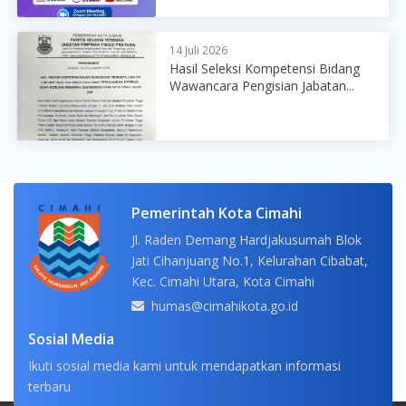
14 Juli 2026
Hasil Seleksi Kompetensi Bidang
Wawancara Pengisian Jabatan...
Pemerintah Kota Cimahi
Jl. Raden Demang Hardjakusumah Blok
Jati Cihanjuang No.1, Kelurahan Cibabat,
Kec. Cimahi Utara, Kota Cimahi
humas@cimahikota.go.id
Sosial Media
Ikuti sosial media kami untuk mendapatkan informasi
terbaru