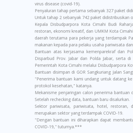
virus disease (covid-19).
Penyaluran tahap pertama sebanyak 327 paket didi
Untuk tahap 2 sebanyak 742 paket didistribusikan
Kepala Disbudparpora Kota Cimahi Budi Raharja
restoran, ekonomi kreatif, dan UMKM Kota Cimahi 
daerah terutama para pekerja yang terdampak P
makanan kepada para pelaku usaha pariwisata dan
Bantuan atas kerjasama kemenparekraf dan Polri,
Disparbud Prov. Jabar dan Polda Jabar, serta di 
Pemerintah Kota Cimahi melalui Disbudparpora Ko
Bantuan disimpan di GOR Sangkuriang Jalan Sang
"Penerima bantuan kami undang untuk datang ke 
protokol kesehatan," katanya.
Mekanisme penjaringan calon penerima bantuan di
Setelah rechecking data, bantuan baru disalurkan.
Sektor pariwisata, pariwisata, hotel, restor
merupakan sektor yang terdampak COVID-19.
"Dengan bantuan ini diharapkan dapat membant
COVID-19," tuturnya.***