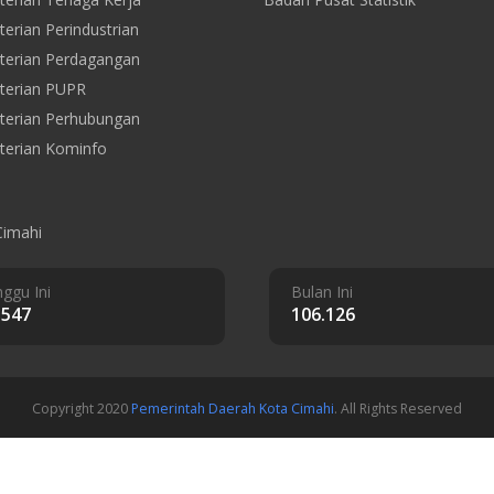
erian Perindustrian
erian Perdagangan
terian PUPR
erian Perhubungan
erian Kominfo
Cimahi
ggu Ini
Bulan Ini
.547
106.126
Copyright 2020
Pemerintah Daerah Kota Cimahi
. All Rights Reserved