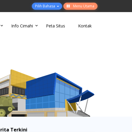
Pilih Bahasa
Menu Utama
Info Cimahi
Peta Situs
Kontak
rita Terkini