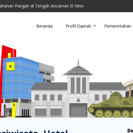
ahanan Pangan di Tengah Ancaman El Nino
toring Parkir Liar
Cimahi Ajak Warga Kelola Sampah di Tingkat Wil...
Beranda
Profil Daerah
Pemerintahan
u, Damkar Cimahi Minta Warga Tidak Buang Puntun...
anding RSUD Cibabat, Lalui Kajian Panjang dan...
Be