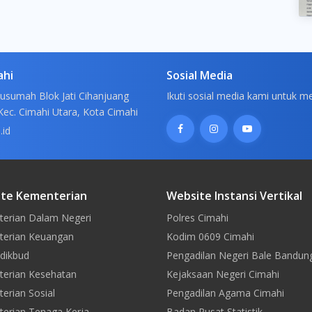
ahi
Sosial Media
usumah Blok Jati Cihanjuang
Ikuti sosial media kami untuk m
Kec. Cimahi Utara, Kota Cimahi
.id
te Kementerian
Website Instansi Vertikal
erian Dalam Negeri
Polres Cimahi
erian Keuangan
Kodim 0609 Cimahi
dikbud
Pengadilan Negeri Bale Bandun
erian Kesehatan
Kejaksaan Negeri Cimahi
erian Sosial
Pengadilan Agama Cimahi
erian Tenaga Kerja
Badan Pusat Statistik