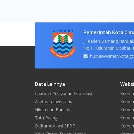
Pemerintah Kota Cim
Jl. Raden Demang Hardjak
No.1, Kelurahan Cibabat, 
humas@cimahikota.go
Data Lainnya
Websi
Laporan Pelayanan Informasi
Kement
Aset dan Inventaris
Kement
Hibah dan Bansos
Kemen
Tata Ruang
Kement
Daftar Aplikasi SPBE
Kement
Kota Cimahi Dalam Angka
Kement