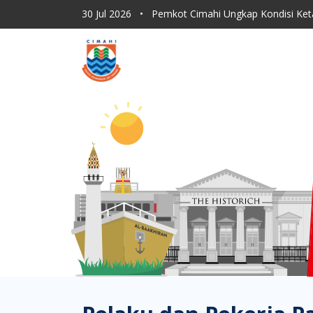
30 Jul 2026
•
Pemkot Cimahi Ungkap Kondisi Ket
30 Jul 2026
•
Dishub Kota Cimahi Tingkatkan Moni
30 Jul 2026
•
Program Sapu Jagat RT, ASN Pemkot 
30 Jul 2026
•
Lahan Kering Terbakar Saat Kemara
30 Jul 2026
•
Pemkot Cimahi Paparkan Proses Rebr