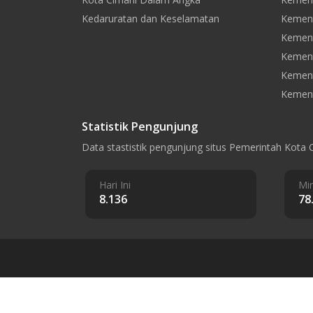
Kedaruratan dan Keselamatan
Kement
Kement
Kemen
Kement
Kement
Statistik Pengunjung
Data stastistik pengunjung situs Pemerintah Kota 
Hari Ini
Min
8.136
78