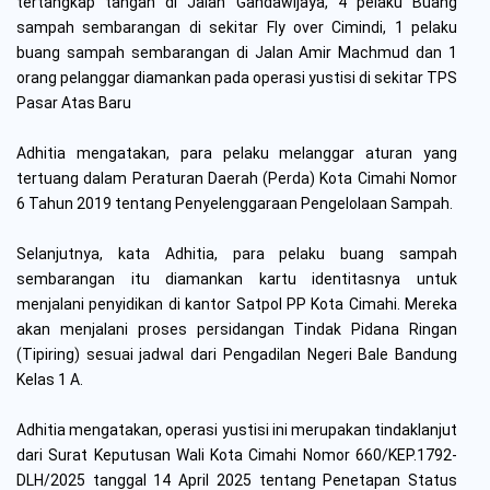
tertangkap tangan di Jalan Gandawijaya, 4 pelaku Buang
sampah sembarangan di sekitar Fly over Cimindi, 1 pelaku
buang sampah sembarangan di Jalan Amir Machmud dan 1
orang pelanggar diamankan pada operasi yustisi di sekitar TPS
Pasar Atas Baru
Adhitia mengatakan, para pelaku melanggar aturan yang
tertuang dalam Peraturan Daerah (Perda) Kota Cimahi Nomor
6 Tahun 2019 tentang Penyelenggaraan Pengelolaan Sampah.
Selanjutnya, kata Adhitia, para pelaku buang sampah
sembarangan itu diamankan kartu identitasnya untuk
menjalani penyidikan di kantor Satpol PP Kota Cimahi. Mereka
akan menjalani proses persidangan Tindak Pidana Ringan
(Tipiring) sesuai jadwal dari Pengadilan Negeri Bale Bandung
Kelas 1 A.
Adhitia mengatakan, operasi yustisi ini merupakan tindaklanjut
dari Surat Keputusan Wali Kota Cimahi Nomor 660/KEP.1792-
DLH/2025 tanggal 14 April 2025 tentang Penetapan Status