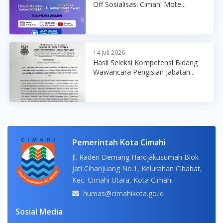
Off Sosialisasi Cimahi Mote...
14 Juli 2026
Hasil Seleksi Kompetensi Bidang
Wawancara Pengisian Jabatan...
Pemerintah Kota Cimahi
Jl. Raden Demang Hardjakusumah Blok
Jati Cihanjuang No.1, Kelurahan Cibabat,
Kec. Cimahi Utara, Kota Cimahi
humas@cimahikota.go.id
Sosial Media