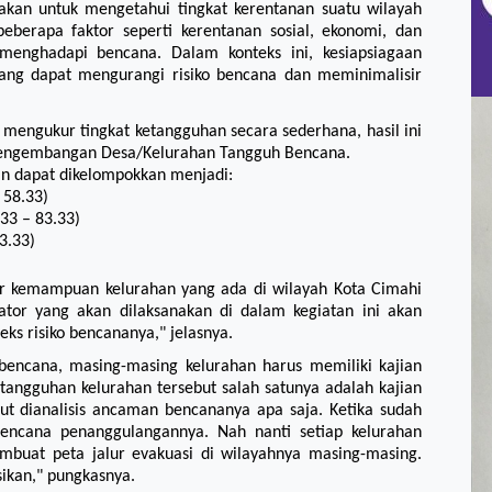
akan untuk mengetahui tingkat kerentanan suatu wilayah
eberapa faktor seperti kerentanan sosial, ekonomi, dan
 menghadapi bencana. Dalam konteks ini, kesiapsiagaan
ang dapat mengurangi risiko bencana dan meminimalisir
uk mengukur tingkat ketangguhan secara sederhana, hasil ini
 pengembangan Desa/Kelurahan Tangguh Bencana.
an dapat dikelompokkan menjadi:
 58.33)
33 – 83.33)
3.33)
ur kemampuan kelurahan yang ada di wilayah Kota Cimahi
ator yang akan dilaksanakan di dalam kegiatan ini akan
eks risiko bencananya," jelasnya.
encana, masing-masing kelurahan harus memiliki kajian
etangguhan kelurahan tersebut salah satunya adalah kajian
but dianalisis ancaman bencananya apa saja. Ketika sudah
encana penanggulangannya. Nah nanti setiap kelurahan
uat peta jalur evakuasi di wilayahnya masing-masing.
sikan," pungkasnya.