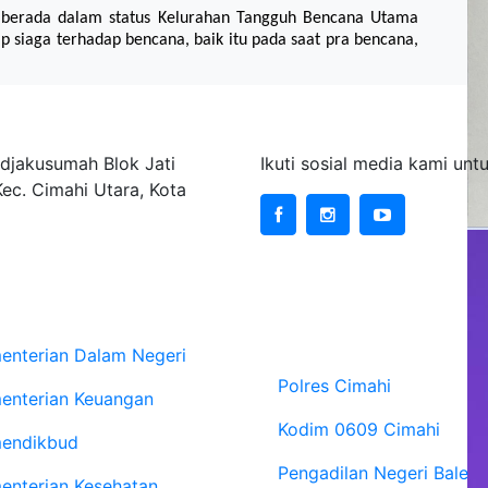
i berada dalam status Kelurahan Tangguh Bencana Utama
p siaga terhadap bencana, baik itu pada saat pra bencana,
ta Cimahi
Sosial Media
djakusumah Blok Jati
Ikuti sosial media kami un
Kec. Cimahi Utara, Kota
site Kementerian
Website Instansi
Vertikal
enterian Dalam Negeri
Polres Cimahi
enterian Keuangan
Kodim 0609 Cimahi
endikbud
Pengadilan Negeri Bale
enterian Kesehatan