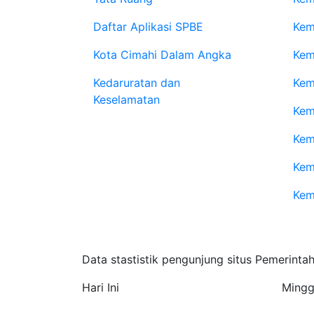
Daftar Aplikasi SPBE
Kem
Kota Cimahi Dalam Angka
Kem
Kedaruratan dan
Kem
Keselamatan
Kem
Kem
Kem
Kem
Statistik Pengunjung
Data stastistik pengunjung situs Pemerinta
Hari Ini
Mingg
14.991
85.