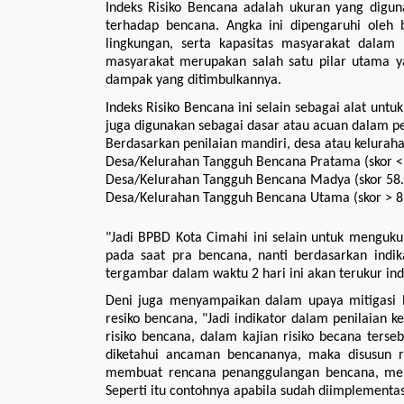
Indeks Risiko Bencana adalah ukuran yang digun
terhadap bencana. Angka ini dipengaruhi oleh b
lingkungan, serta kapasitas masyarakat dalam
masyarakat merupakan salah satu pilar utama y
dampak yang ditimbulkannya.
Indeks Risiko Bencana ini selain sebagai alat unt
juga digunakan sebagai dasar atau acuan dalam
Berdasarkan penilaian mandiri, desa atau kelurah
Desa/Kelurahan Tangguh Bencana Pratama (skor <
Desa/Kelurahan Tangguh Bencana Madya (skor 58.
Desa/Kelurahan Tangguh Bencana Utama (skor > 8
"Jadi BPBD Kota Cimahi ini selain untuk menguk
pada saat pra bencana, nanti berdasarkan indik
tergambar dalam waktu 2 hari ini akan terukur ind
Deni juga menyampaikan dalam upaya mitigasi b
resiko bencana, "Jadi indikator dalam penilaian k
risiko bencana, dalam kajian risiko becana terse
diketahui ancaman bencananya, maka disusun r
membuat rencana penanggulangan bencana, memb
Seperti itu contohnya apabila sudah diimplementa