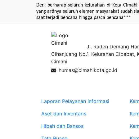
Deni berharap seluruh kelurahan di Kota Cimah
yang artinya seluruh elemen masyarakat sudah sia
saat terjadi bencana hingga pasca bencana***
Pemerintah Ko
Jl. Raden Demang Har
Cihanjuang No.1, Kelurahan Cibabat, 
Cimahi
humas@cimahikota.go.id
Data Lainnya
Web
Laporan Pelayanan Informasi
Kem
Aset dan Inventaris
Kem
Hibah dan Bansos
Kem
Tata Ruang
Kem