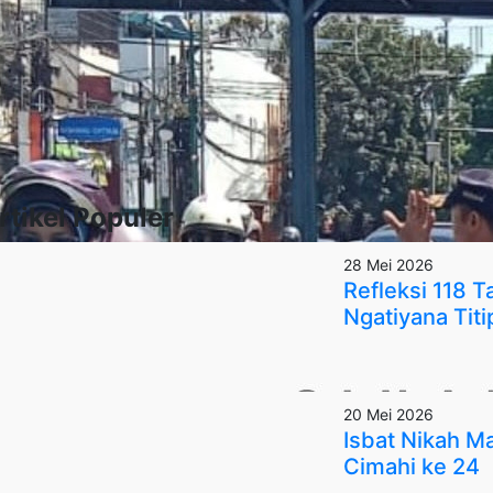
rtikel Populer
28 Mei 2026
Refleksi 118 
Ngatiyana Titi
20 Mei 2026
Isbat Nikah 
Cimahi ke 24