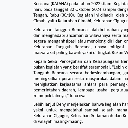
Bencana (KATANA) pada tahun 2022 silam. Kegiata
hari, pada tanggal 30 Oktober 2024 sampai deng
Tengah, Rabu (30/10). Kegiatan ini dihadiri oleh
Cimahi yaitu Kelurahan Cimahi, Kelurahan Cigugu
Kelurahan Tangguh Bencana ialah kelurahan ya
dan menghadapi ancaman di wilayahnya serta m
segera mengantisipasi atau menolong diri dan or
Kelurahan Tangguh Bencana, upaya mitigasi 
masyarakat paling bawah yakni di tingkat Rukun 
Kepala Seksi Pencegahan dan Kesiapsiagaan Be
bukan kegiatan yang bersifat seremonial, "Lebih 
Tangguh Bencana secara berkesinambungan, gu
meningkatkan peran serta masyarakat dalam ha
menigkatkan kerjaasama antara para pemangku
pemerintahan daerah, lembaga usaha, perguru
kelompok lainnya," tuturnya.
Lebih lanjut Deny menjelaskan bahwa kegiatan hari
yakni untuk mengetahui sampai sejauh mana 
Kelurahan Cigugur, Kelurahan Setiamanah dan K
di wilayah masing-masing.