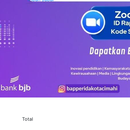
i
Total
5.452.400