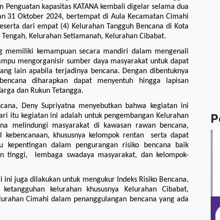
n Penguatan kapasitas KATANA kembali digelar selama dua
an 31 Oktober 2024, bertempat di Aula Kecamatan Cimahi
 peserta dari empat (4) Kelurahan Tangguh Bencana di Kota
r Tengah, Kelurahan Setiamanah, Kelurahan Cibabat.
ng memiliki kemampuan secara mandiri dalam mengenali
ampu mengorganisir sumber daya masyarakat untuk dapat
ang lain apabila terjadinya bencana. Dengan dibentuknya
bencana diharapkan dapat menyentuh hingga lapisan
Warga dan Rukun Tetangga.
ncana, Deny Supriyatna menyebutkan bahwa kegiatan ini
P
dari itu kegiatan ini adalah untuk pengembangan Kelurahan
na melindungi masyarakat di kawasan rawan bencana,
l kebencanaan, khususnya kelompok rentan serta dapat
 kepentingan dalam pengurangan risiko bencana baik
an tinggi, lembaga swadaya masyarakat, dan kelompok-
 ini juga dilakukan untuk mengukur Indeks Risiko Bencana,
ketangguhan kelurahan khususnya Kelurahan Cibabat,
elurahan Cimahi dalam penanggulangan bencana yang ada