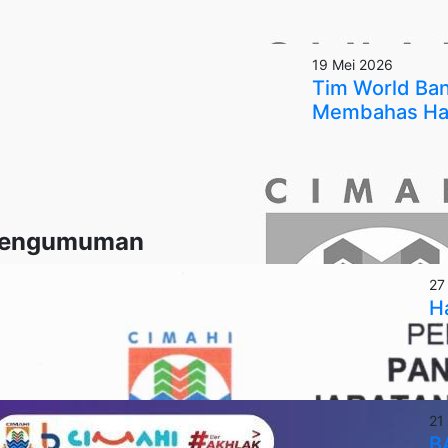
19 Mei 2026
Tim World Ban
Membahas Hal
engumuman
27
Ha
21
BA