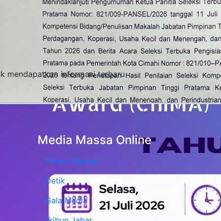
tuk mendapatkan informasi terbaru
Media Massa Online
Pikiran Rakyat
Detik
Gala Media
Tribun Jabar