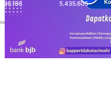
96.186
5.435.605
Copyright 2020
Pemerintah Daerah Kota Cimahi
. All Rights Reserved