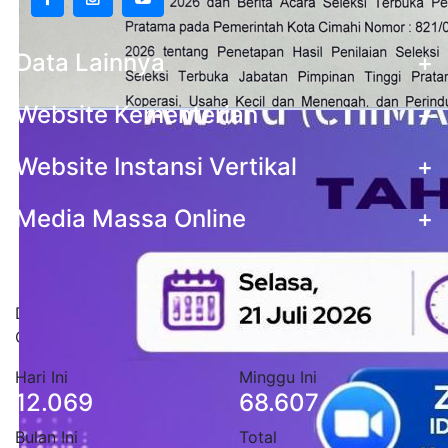
Data Lainnya
+
Website Kementerian
+
Website Instansi Vertikal
+
Media Massa Online
+
Statistik Pengunjung
Data stastistik pengunjung situs Pemerintah Kota
Cimahi
Hari Ini
Minggu Ini
12.069
68.607
Bulan Ini
Total