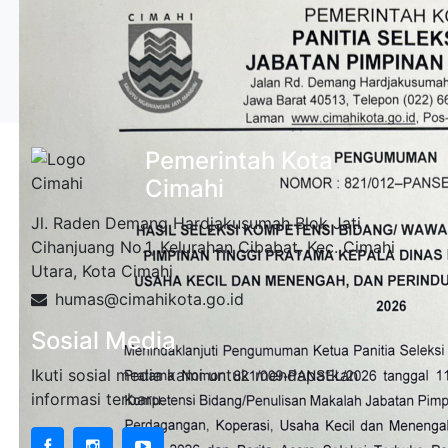
Pemerintah Kota
Cimahi
Jl. Raden Demang Hardjakusumah Blok Jati
Cihanjuang No.1, Kelurahan Cibabat, Kec. Cimahi
Utara, Kota Cimahi
humas@cimahikota.go.id
Sosial Media
Ikuti sosial media kami untuk mendapatkan
informasi terbaru