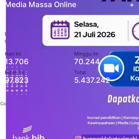
Media Massa Online
+
Statistik Pengunjung
Data stastistik pengunjung situs Pemerintah Kota
Cimahi
Hari Ini
Minggu Ini
13.706
70.244
Bulan Ini
Total
97.823
5.437.242
Copyright 2020
Pemerintah Daerah Kota Cimahi
. All Rights Reserved