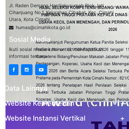
Jl. Raden Demang Hardjakusumah Blok Jati
Cihanjuang No.1, Kelurahan Cibabat, Kec. Cimahi
Utara, Kota Cimahi
humas@cimahikota.go.id
Sosial Media
Ikuti sosial media kami untuk mendapatkan
informasi terbaru
Data Lainnya
+
Website Kementerian
+
Website Instansi Vertikal
+