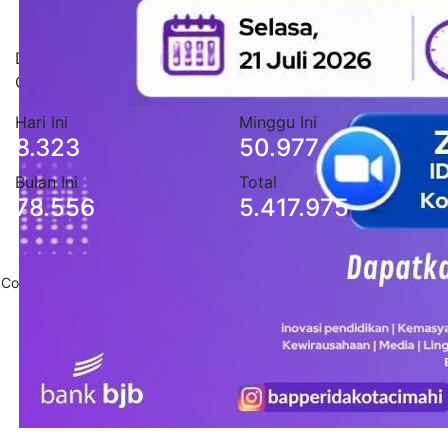
Statistik Pengunjung
Data stastistik pengunjung situs Pemerintah Kota
Cimahi
Hari Ini
Minggu Ini
8.323
50.977
Bulan Ini
Total
78.556
5.417.975
Copyright 2020
Pemerintah Daerah Kota Cimahi
. All Rights Reserved