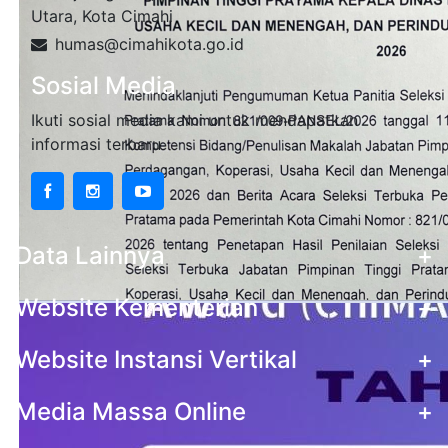
Utara, Kota Cimahi
humas@cimahikota.go.id
Sosial Media
Ikuti sosial media kami untuk mendapatkan
informasi terbaru
Data Lainnya
+
Website Kementerian
+
Website Instansi Vertikal
+
Media Massa Online
+