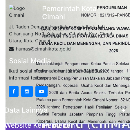
Pemerintah Kota
Cimahi
Jl. Raden Demang Hardjakusumah Blok Jati
Cihanjuang No.1, Kelurahan Cibabat, Kec. Cimahi
Utara, Kota Cimahi
humas@cimahikota.go.id
Sosial Media
Ikuti sosial media kami untuk mendapatkan
informasi terbaru
Data Lainnya
+
Website Kementerian
+