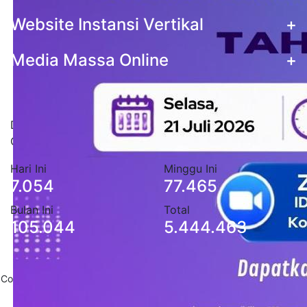
Website Instansi Vertikal
+
Media Massa Online
+
Statistik Pengunjung
Data stastistik pengunjung situs Pemerintah Kota
Cimahi
Hari Ini
Minggu Ini
7.054
77.465
Bulan Ini
Total
105.044
5.444.463
Copyright 2020
Pemerintah Daerah Kota Cimahi
. All Rights Reserved