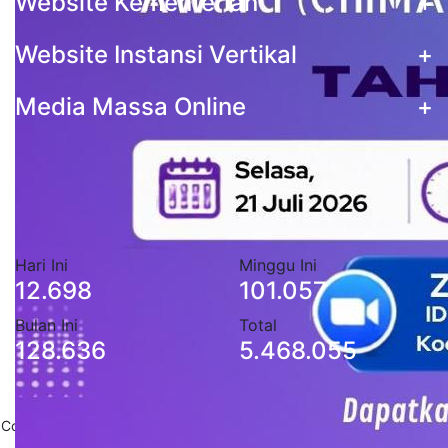
Website Kementerian
+
Website Instansi Vertikal
+
Media Massa Online
+
Statistik Pengunjung
Data stastistik pengunjung situs Pemerintah Kota
Cimahi
Hari Ini
Minggu Ini
12.698
101.057
Bulan Ini
Total
128.636
5.468.055
Copyright 2020
Pemerintah Daerah Kota Cimahi
. All Rights Reserved