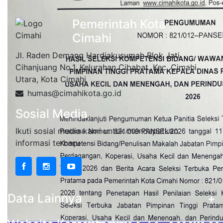
Pemerintah Kota
Cimahi
Jl. Raden Demang Hardjakusumah Blok Jati
Cihanjuang No.1, Kelurahan Cibabat, Kec. Cimahi
Utara, Kota Cimahi
humas@cimahikota.go.id
Sosial Media
Ikuti sosial media kami untuk mendapatkan
informasi terbaru
Data Lainnya
+