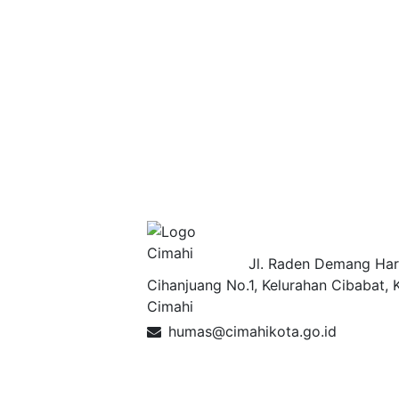
Pemerintah Ko
Jl. Raden Demang Har
Cihanjuang No.1, Kelurahan Cibabat, 
Cimahi
humas@cimahikota.go.id
Data Lainnya
Web