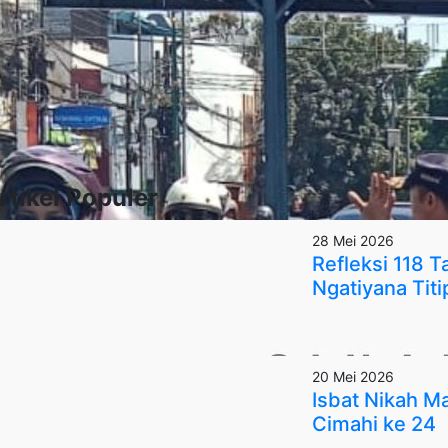
rtikel Populer
28 Mei 2026
Refleksi 118 
Ngatiyana Titi
20 Mei 2026
Isbat Nikah 
Cimahi ke 24