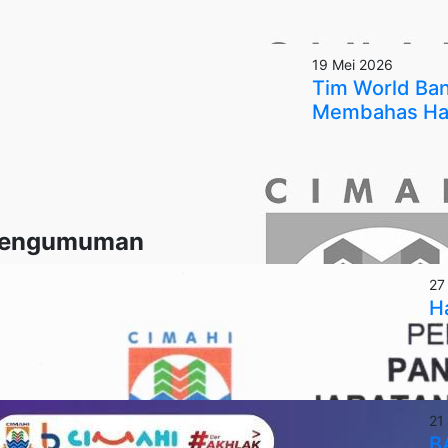
19 Mei 2026
Tim World Ban
Membahas Hal
engumuman
27
Ha
21
BA