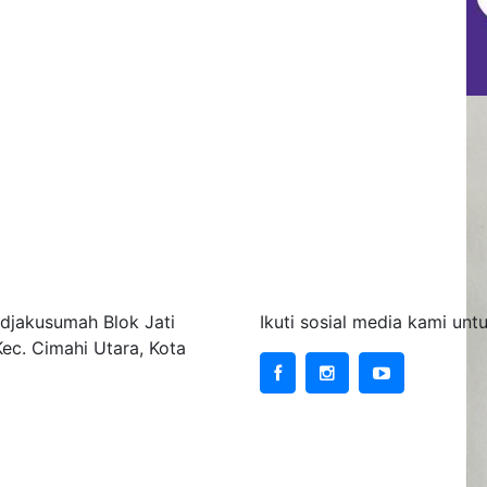
ta Cimahi
Sosial Media
djakusumah Blok Jati
Ikuti sosial media kami un
Kec. Cimahi Utara, Kota
site Kementerian
Website Instansi