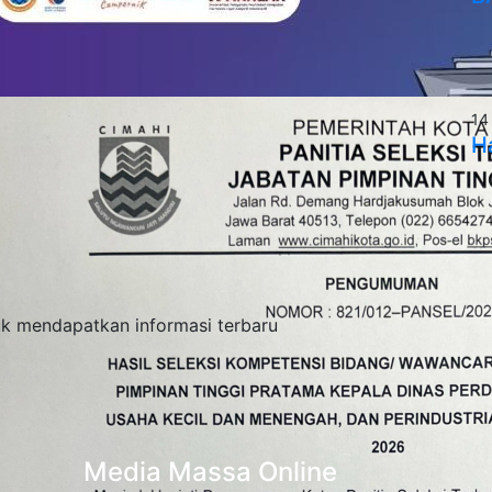
14
H
tuk mendapatkan informasi terbaru
Media Massa Online