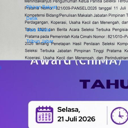
Pikiran Rakyat
Detik
Gala Media
Tribun Jabar
i