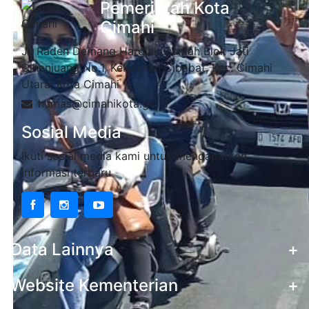
Pemerintah Kota
Cimahi
Jl. Raden Demang Hardjakusumah Blok Jati
Cihanjuang No.1, Kelurahan Cibabat, Kec. Cimahi
Utara, Kota Cimahi
humas@cimahikota.go.id
Sosial Media
Ikuti sosial media kami untuk mendapatkan
informasi terbaru
Data Lainnya
+
Website Kementerian
+