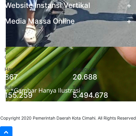
Website Instansi Vertikal
+
Media Massa Online
+
Statistik Pengunjung
Data stastistik pengunjung situs Pemerintah Kota
Cimahi
Hari Ini
Minggu Ini
867
20.688
Bulan Ini
Total
155.259
5.494.678
Copyright 2020
Pemerintah Daerah Kota Cimahi
. All Rights Reserved