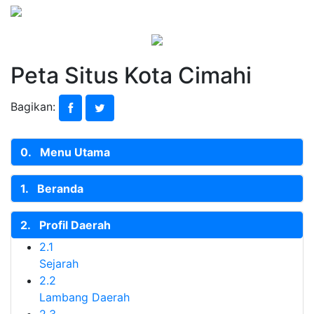
Peta Situs Kota Cimahi
Bagikan:
0.
Menu Utama
1.
Beranda
2.
Profil Daerah
2.1
Sejarah
2.2
Lambang Daerah