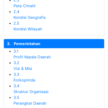
2.3
Peta Cimahi
2.4
Kondisi Geografis
2.5
Kondisi Wilayah
3.
Pemerintahan
3.1
Profil Kepala Daerah
3.2
Visi & Misi
3.3
Forkopimda
3.4
Struktur Organisasi
3.5
Perangkat Daerah