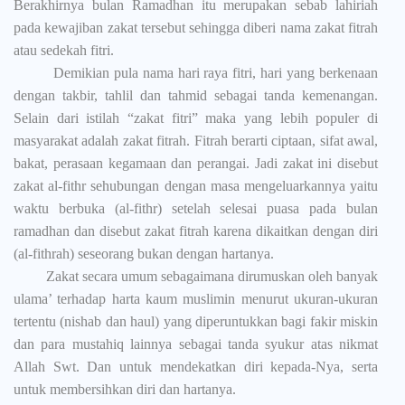
Berakhirnya bulan Ramadhan itu merupakan sebab lahiriah
pada kewajiban zakat tersebut sehingga diberi nama zakat fitrah
atau sedekah fitri.
Demikian pula nama hari raya fitri, hari yang berkenaan
dengan takbir, tahlil dan tahmid sebagai tanda kemenangan.
Selain
dari istilah “zakat fitri” maka yang lebih populer di
masyarakat adalah zakat fitrah. Fitrah berarti ciptaan, sifat awal,
bakat, perasaan kegamaan dan perangai.
Jadi zakat ini disebut
zakat al-fithr sehubungan dengan masa mengeluarkannya yaitu
waktu berbuka (al-fithr) setelah selesai puasa pada bulan
ramadhan dan disebut zakat fitrah karena dikaitkan dengan diri
(al-fithrah) seseorang bukan dengan hartanya.
Zakat secara umum sebagaimana dirumuskan oleh banyak
ulama’ terhadap harta kaum muslimin menurut ukuran-ukuran
tertentu (nishab dan haul) yang diperuntukkan bagi fakir miskin
dan para mustahiq lainnya sebagai tanda syukur atas nikmat
Allah Swt. Dan untuk mendekatkan diri kepada-Nya, serta
untuk membersihkan diri dan hartanya.