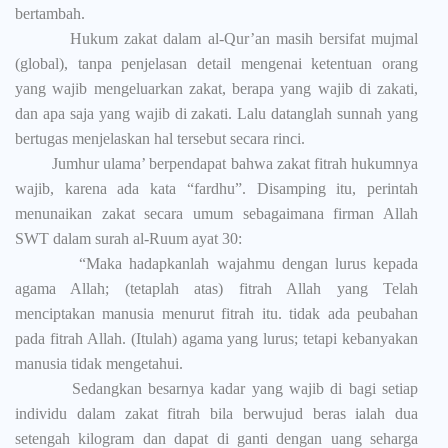
bertambah.
Hukum zakat dalam al-Qur’an masih bersifat mujmal
(global), tanpa penjelasan detail mengenai ketentuan orang
yang wajib mengeluarkan zakat, berapa yang wajib di zakati,
dan apa saja yang wajib di zakati. Lalu datanglah sunnah yang
bertugas menjelaskan hal tersebut secara rinci.
Jumhur ulama’ berpendapat bahwa zakat fitrah hukumnya
wajib,
karena ada kata “fardhu”. Disamping itu, perintah
menunaikan zakat secara umum sebagaimana firman Allah
SWT dalam surah al-Ruum ayat 30:
“Maka hadapkanlah wajahmu dengan lurus kepada
agama Allah; (tetaplah atas) fitrah Allah yang Telah
menciptakan manusia menurut fitrah itu. tidak ada peubahan
pada fitrah Allah. (Itulah) agama yang lurus; tetapi kebanyakan
manusia tidak mengetahui.
Sedangkan b
esarnya kadar yang wajib di bagi setiap
individu dalam zakat fitrah bila berwujud beras ialah dua
setengah kilogram dan dapat di ganti dengan uang seharga