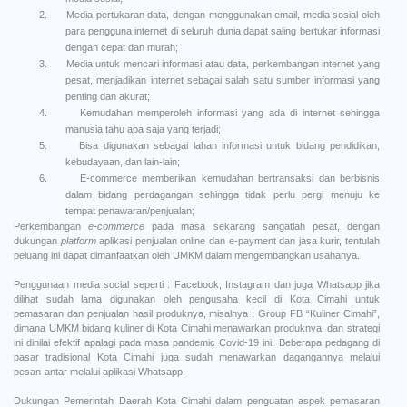
2.
Media pertukaran data, dengan menggunakan email, media sosial oleh
para pengguna internet di seluruh dunia dapat saling bertukar informasi
dengan cepat dan murah;
3.
Media untuk mencari informasi atau data, perkembangan internet yang
pesat, menjadikan internet sebagai salah satu sumber informasi yang
penting dan akurat;
4.
Kemudahan memperoleh informasi yang ada di internet sehingga
manusia tahu apa saja yang terjadi;
5.
Bisa digunakan sebagai lahan informasi untuk bidang pendidikan,
kebudayaan, dan lain-lain;
6.
E-commerce memberikan kemudahan bertransaksi dan berbisnis
dalam bidang perdagangan sehingga tidak perlu pergi menuju ke
tempat penawaran/penjualan;
Perkembangan
e-commerce
pada masa sekarang sangatlah pesat, dengan
dukungan
platform
aplikasi penjualan online dan e-payment dan jasa kurir, tentulah
peluang ini dapat dimanfaatkan oleh UMKM dalam mengembangkan usahanya.
Penggunaan media social seperti : Facebook, Instagram dan juga Whatsapp jika
dilihat sudah lama digunakan oleh pengusaha kecil di Kota Cimahi untuk
pemasaran dan penjualan hasil produknya, misalnya : Group FB “Kuliner Cimahi”,
dimana UMKM bidang kuliner di Kota Cimahi menawarkan produknya, dan strategi
ini dinilai efektif apalagi pada masa pandemic Covid-19 ini. Beberapa pedagang di
pasar tradisional Kota Cimahi juga sudah menawarkan dagangannya melalui
pesan-antar melalui aplikasi Whatsapp.
Dukungan Pemerintah Daerah Kota Cimahi dalam penguatan aspek pemasaran