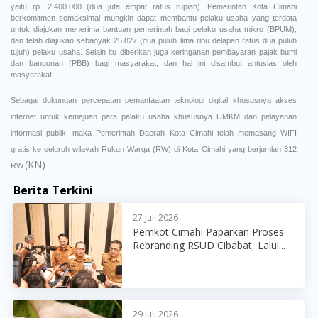
yaitu rp. 2.400.000 (dua juta empat ratus rupiah). Pemerintah Kota Cimahi
berkomitmen semaksimal mungkin dapat membantu pelaku usaha yang terdata
untuk diajukan menerima bantuan pemerintah bagi pelaku usaha mikro (BPUM),
dan telah diajukan sebanyak 25.827 (dua puluh lima ribu delapan ratus dua puluh
tujuh) pelaku usaha. Selain itu diberikan juga keringanan pembayaran pajak bumi
dan bangunan (PBB) bagi masyarakat, dan hal ini disambut antusias oleh
masyarakat.
Sebagai dukungan percepatan pemanfaatan teknologi digital khususnya akses
internet untuk kemajuan para pelaku usaha khususnya UMKM dan pelayanan
informasi publik, maka Pemerintah Daerah Kota Cimahi telah memasang WIFI
gratis ke seluruh wilayah Rukun Warga (RW) di Kota Cimahi yang berjumlah 312
(KN)
RW.
Berita Terkini
27 Juli 2026
Pemkot Cimahi Paparkan Proses
Rebranding RSUD Cibabat, Lalui...
29 Juli 2026