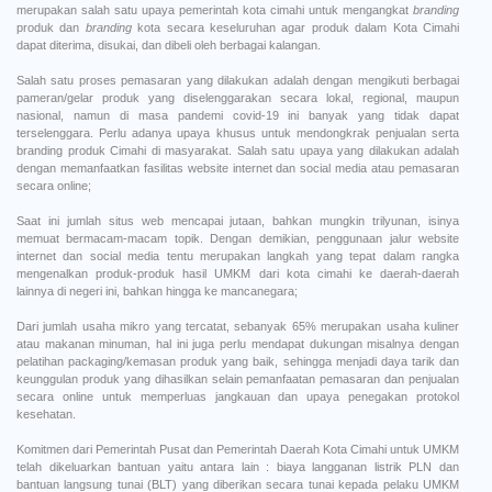
merupakan salah satu upaya pemerintah kota cimahi untuk mengangkat
branding
produk dan
branding
kota secara keseluruhan agar produk dalam Kota Cimahi
dapat diterima, disukai, dan dibeli oleh berbagai kalangan.
Salah satu proses pemasaran yang dilakukan adalah dengan mengikuti berbagai
pameran/gelar produk yang diselenggarakan secara lokal, regional, maupun
nasional, namun di masa pandemi covid-19 ini banyak yang tidak dapat
terselenggara. Perlu adanya upaya khusus untuk mendongkrak penjualan serta
branding produk Cimahi di masyarakat. Salah satu upaya yang dilakukan adalah
dengan memanfaatkan fasilitas website internet dan social media atau pemasaran
secara online;
Saat ini jumlah situs web mencapai jutaan, bahkan mungkin trilyunan, isinya
memuat bermacam-macam topik. Dengan demikian, penggunaan jalur website
internet dan social media tentu merupakan langkah yang tepat dalam rangka
mengenalkan produk-produk hasil UMKM dari kota cimahi ke daerah-daerah
lainnya di negeri ini, bahkan hingga ke mancanegara;
Dari jumlah usaha mikro yang tercatat, sebanyak 65% merupakan usaha kuliner
atau makanan minuman, hal ini juga perlu mendapat dukungan misalnya dengan
pelatihan packaging/kemasan produk yang baik, sehingga menjadi daya tarik dan
keunggulan produk yang dihasilkan selain pemanfaatan pemasaran dan penjualan
secara online untuk memperluas jangkauan dan upaya penegakan protokol
kesehatan.
Komitmen dari Pemerintah Pusat dan Pemerintah Daerah Kota Cimahi untuk UMKM
telah dikeluarkan bantuan yaitu antara lain : biaya langganan listrik PLN dan
bantuan langsung tunai (BLT) yang diberikan secara tunai kepada pelaku UMKM