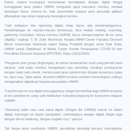
Faktor seperti kurangnya kemampuan beradaptasi dengan digital hingga
keengganan para pelaku UMKM mengubah gaya transaksi mereka, menjadi
tantangan besar. Karena itu, baik pemerintah maupun para penyedia aplikasi
diharapkan mau terjun langsung merangkul mereka.
“Jadi walaupun kita ngomong digital, tetap harus ada pendampingannya.
Pendampingan itu macam-macam bentuknya, bisa melalui
training, coaching,
gathering,
konsultasi. Intinya mereka (UMKM) harus mempersiapkan diri ke sana
(digital),” ungkap
T. M. Zakir Machmud, Kepala UMKM Center Fakultas Ekonomi
Bisnis Universitas Indonesia dalam Dialog Produktif dengan tema ‘Naik Kelas
UMKM Lewat Digitalisasi’ di Media Center Komite Penanganan COVID-19 dan
Pemulihan Ekonomi Nasional (KPCPEN), Rabu (18/11/2020).
“Pengaruh
peer group
(lingkungan) itu besar berdasarkan studi yang pernah kami
lakukan. Jadi kalau mereka mengadopsi satu teknologi, misalkan pembayaran
dengan salah satu merek, mereka pasti akan
ngobrol
dulu dengan temannya, kalau
ke, baru mau,” jelas pakar ekonomi UMKM tersebut sembari menerangkan sulitnya
mengenalkan digitalisasi kepada para pelaku UMKM.
Transformasi ke era digital sesungguhnya sangat bermanfaat bagi UMKM terutama
di era pandemi ini- yang sulit melakukan transaksi langsung ke konsumen maupun
supplier
.
“Sekarang salah satu cara pakai digital. Dengan dia (UMKM) masuk ke dalam
digital, hubungan ke depan (penjualan), marketingnya dengan digital. Begitu juga
dengan dia ke belakang, dengan
supplier-
nya,” ujarnya.
Tak hanya akan membantu UMKM, perubahan teknologi niscaya menciptakan