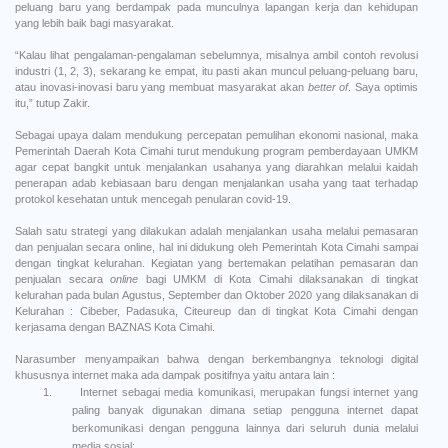
peluang baru yang berdampak pada munculnya lapangan kerja dan kehidupan
yang lebih baik bagi masyarakat.
“Kalau lihat pengalaman-pengalaman sebelumnya, misalnya ambil contoh revolusi
industri (1, 2, 3), sekarang ke empat, itu pasti akan muncul peluang-peluang baru,
atau inovasi-inovasi baru yang membuat masyarakat akan
better of
. Saya optimis
itu,” tutup Zakir.
Sebagai upaya dalam mendukung percepatan pemulihan ekonomi nasional, maka
Pemerintah Daerah Kota Cimahi turut mendukung program pemberdayaan UMKM
agar cepat bangkit untuk menjalankan usahanya yang diarahkan melalui kaidah
penerapan adab kebiasaan baru dengan menjalankan usaha yang taat terhadap
protokol kesehatan untuk mencegah penularan covid-19.
Salah satu strategi yang dilakukan adalah menjalankan usaha melalui pemasaran
dan penjualan secara online, hal ini didukung oleh Pemerintah Kota Cimahi sampai
dengan tingkat kelurahan. Kegiatan yang bertemakan pelatihan pemasaran dan
penjualan secara
online
bagi UMKM di Kota Cimahi dilaksanakan di tingkat
kelurahan pada bulan Agustus, September dan Oktober 2020 yang dilaksanakan di
Kelurahan : Cibeber, Padasuka, Citeureup dan di tingkat Kota Cimahi dengan
kerjasama dengan BAZNAS Kota Cimahi.
Narasumber menyampaikan bahwa dengan berkembangnya teknologi digital
khususnya internet maka ada dampak positifnya yaitu antara lain :
1.
Internet sebagai media komunikasi, merupakan fungsi internet yang
paling banyak digunakan dimana setiap pengguna internet dapat
berkomunikasi dengan pengguna lainnya dari seluruh dunia melalui
media sosial;