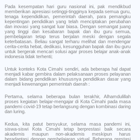
Pada kesempatan hari guru nasional ini, pak mendikbud
memberikan apresiasi setinggi-tingginya kepada semua guru,
tenaga kependidikan, pemerintah daerah, para pemangku
kepentingan pendidikan yang telah menciptakan perubahan
dan inovasi yang sangat luar biasa. Dengan semangat juang
yang tinggi dan kesabaran bapak dan ibu guru semua,
pembelajaran tetap terus berjalan meski dengan segala
keterbatasan. Beliau sangat terharu melihat dan mendengar
cerita-cerita hebat, dedikasi, kesungguhan bapak dan ibu guru
untuk bergerak mencari solusi agar proses belajar anak-anak
indonesia tidak terhenti;
Untuk konteks Kota Cimahi sendiri, ada beberapa hal dapat
menjadi kabar gembira dalam pelaksanaan proses pelayanan
dalam bidang pendidikan khususnya pendidikan dasar yang
menjadi kewenangan pemerintah daerah :
Pertama, selama beberapa bulan terakhir, Alhamdulillah
proses kegiatan belajar-mengajar di Kota Cimahi pada masa
pandemi covid-19 tetap berlangsung dengan kombinasi daring
dan luring.
Kedua, kita patut bersyukur, selama masa pandemi ini,
siswa-siswi Kota Cimahi tetap berprestasi baik secara
akademis maupun non-akademis meskipun harus
beradaptasi dengan pembelajaran virtual. Beberapa prestasi