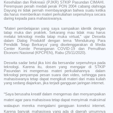
Kesehatan dan Rekreasi (PJKR) STKIP Pasundan CIMAHI.
Perempuan peraih medali perak PON 2004 cabang olahraga
Dayung ini tidak pernah membayangkan bahwa suatu ketika
dia harus memberikan materi perkuliahan sepenuhnya secara
daring kepada para mahasiswanya.
“Materi pembelajaran yang saya sampaikan identik dengan
tatap muka dan praktek. Sekarang mau tidak mau harus
melalui teknologi media tatap muka virtual,” ujar Deswita
dalam Dialog Produktif dengan tema ‘Mendukung Para
Pendidik Tetap Berkarya’ yang diselenggarakan di Media
Center Komite Penanganan COVID-19 dan Pemulihan
Ekonomi Nasional (KPCPEN), Rabu (25/11/2020).
Deswita sadar betul jika kini dia bersandar sepenuhnya pada
teknologi. Karena itu, dosen yang mengajar di STKIP
Pasundan ini mengemas materi perkuliahannya
dalam
teknologi penyampai pesan suara dan video, sehingga para
mahasiswanya tetap dapat mengikuti materi dari mata kuliah
yang sedang diajarkan, jika terjadi gangguan jaringan internet.
“Saya berusaha kreatif dalam mengemas dan menyampaikan
materi agar para mahasiswa tetap dapat menyimak maksimal
walaupun mereka mengalami gangguan koneksi internet.
Karena banyak mahasiswa yang ada di daerah umumnya