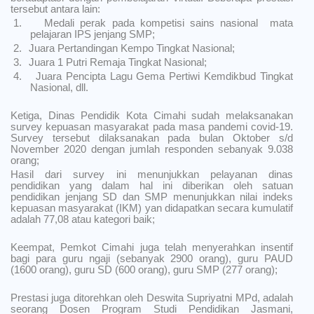
tersebut antara lain:
1.
Medali perak pada kompetisi sains nasional
mata
pelajaran IPS jenjang SMP;
2.
Juara Pertandingan Kempo Tingkat Nasional;
3.
Juara 1 Putri Remaja Tingkat Nasional;
4.
Juara Pencipta Lagu Gema Pertiwi Kemdikbud Tingkat
Nasional, dll.
Ketiga, Dinas Pendidik Kota Cimahi sudah melaksanakan
survey kepuasan masyarakat pada masa pandemi covid-19.
Survey tersebut dilaksanakan pada bulan Oktober s/d
November 2020 dengan jumlah responden sebanyak 9.038
orang;
Hasil dari survey ini menunjukkan pelayanan dinas
pendidikan yang dalam hal ini diberikan oleh satuan
pendidikan jenjang SD dan SMP menunjukkan nilai indeks
kepuasan masyarakat (IKM) yan didapatkan secara kumulatif
adalah 77,08 atau kategori baik;
Keempat, Pemkot Cimahi juga telah menyerahkan insentif
bagi para guru ngaji (sebanyak 2900 orang), guru PAUD
(1600 orang), guru SD (600 orang), guru SMP (277 orang);
Prestasi juga ditorehkan oleh Deswita Supriyatni MPd, adalah
seorang Dosen Program Studi Pendidikan Jasmani,