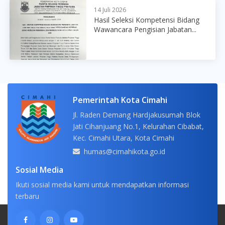
14 Juli 2026
Hasil Seleksi Kompetensi Bidang
Wawancara Pengisian Jabatan...
Pemerintah Kota Cimahi
Jl. Raden Demang Hardjakusumah Blok
Jati Cihanjuang No.1, Kelurahan Cibabat,
Kec. Cimahi Utara, Kota Cimahi
humas@cimahikota.go.id
Sosial Media
Ikuti sosial media kami untuk mendapatkan informasi
terbaru