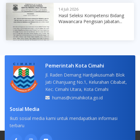
14 Juli 2026
Hasil Seleksi Kompetensi Bidang
Wawancara Pengisian Jabatan...
Pemerintah Kota Cimahi
Jl. Raden Demang Hardjakusumah Blok
Jati Cihanjuang No.1, Kelurahan Cibabat,
Kec. Cimahi Utara, Kota Cimahi
humas@cimahikota.go.id
Sosial Media
Ikuti sosial media kami untuk mendapatkan informasi
terbaru