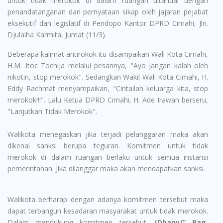
untuk tidak merokok di dalam ruangan ditandai dengan
penandatanganan dan pernyataan sikap oleh jajaran pejabat
eksekutif dan legislatif di Pendopo Kantor DPRD Cimahi, Jln.
Djulaiha Karmita, Jumat (11/3).
Beberapa kalimat antirokok itu disampaikan Wali Kota Cimahi,
H.M. Itoc Tochija melalui pesannya, "Ayo jangan kalah oleh
nikotin, stop merokok". Sedangkan Wakil Wali Kota Cimahi, H.
Eddy Rachmat menyampaikan, "Cintailah keluarga kita, stop
merokok!!!". Lalu Ketua DPRD Cimahi, H. Ade Irawan berseru,
"Lanjutkan Tidak Merokok".
Walikota menegaskan jika terjadi pelanggaran maka akan
dikenai sanksi berupa teguran. Komitmen untuk tidak
merokok di dalam ruangan berlaku untuk semua instansi
pemerintahan. Jika dilanggar maka akan mendapatkan sanksi.
Walikota berharap dengan adanya komitmen tersebut maka
dapat terbangun kesadaran masyarakat untuk tidak merokok.
Dalam mendukung komitmen tersebut.
(Dhany/” Bag.