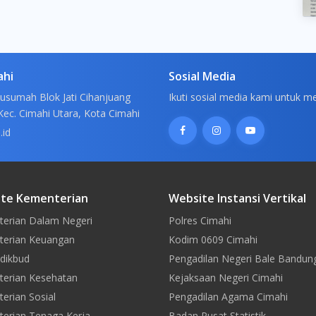
ahi
Sosial Media
usumah Blok Jati Cihanjuang
Ikuti sosial media kami untuk m
Kec. Cimahi Utara, Kota Cimahi
.id
te Kementerian
Website Instansi Vertikal
erian Dalam Negeri
Polres Cimahi
erian Keuangan
Kodim 0609 Cimahi
dikbud
Pengadilan Negeri Bale Bandun
erian Kesehatan
Kejaksaan Negeri Cimahi
erian Sosial
Pengadilan Agama Cimahi
erian Tenaga Kerja
Badan Pusat Statistik