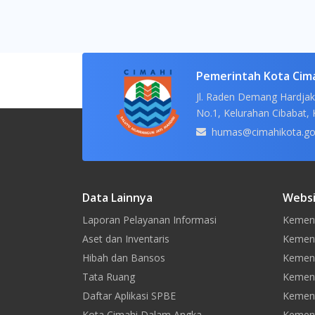
Pemerintah Kota Cim
Jl. Raden Demang Hardjak
No.1, Kelurahan Cibabat, 
humas@cimahikota.go
Data Lainnya
Websi
Laporan Pelayanan Informasi
Kement
Aset dan Inventaris
Kement
Hibah dan Bansos
Kemen
Tata Ruang
Kement
Daftar Aplikasi SPBE
Kement
Kota Cimahi Dalam Angka
Kement