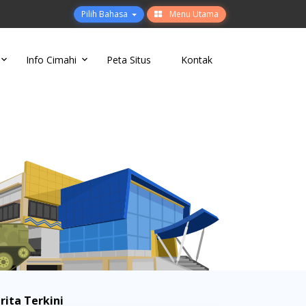
Pilih Bahasa
Menu Utama
Info Cimahi
Peta Situs
Kontak
rita Terkini