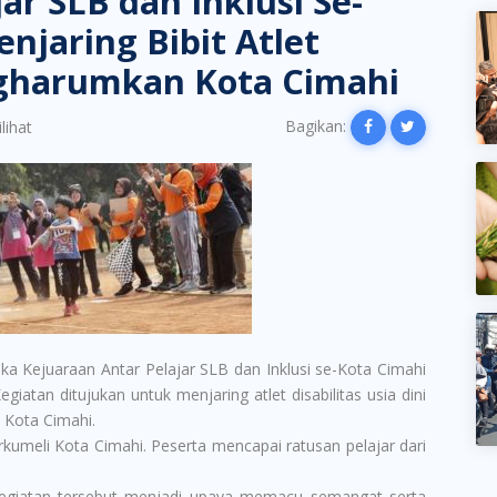
ar SLB dan Inklusi Se-
njaring Bibit Atlet
gharumkan Kota Cimahi
Bagikan:
lihat
a Kejuaraan Antar Pelajar SLB dan Inklusi se-Kota Cimahi
giatan ditujukan untuk menjaring atlet disabilitas usia dini
 Kota Cimahi.
rkumeli Kota Cimahi. Peserta mencapai ratusan pelajar dari
kegiatan tersebut menjadi upaya memacu semangat serta