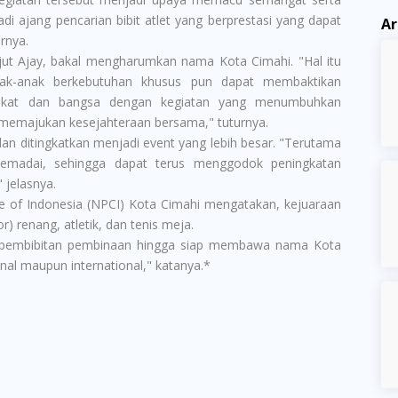
di ajang pencarian bibit atlet yang berprestasi yang dapat
Ar
arnya.
lanjut Ajay, bakal mengharumkan nama Kota Cimahi. "Hal itu
ak-anak berkebutuhan khusus pun dapat membaktikan
akat dan bangsa dengan kegiatan yang menumbuhkan
mi memajukan kesejahteraan bersama," tuturnya.
 dan ditingkatkan menjadi event yang lebih besar. "Terutama
memadai, sehingga dapat terus menggodok peningkatan
" jelasnya.
e of Indonesia (NPCI) Kota Cimahi mengatakan, kejuaraan
 renang, atletik, dan tenis meja.
oses pembibitan pembinaan hingga siap membawa nama Kota
onal maupun international," katanya.*