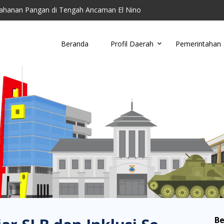
ahanan Pangan di Tengah Ancaman El Nino
toring Parkir Liar
Cimahi Ajak Warga Kelola Sampah di Tingkat Wil...
Beranda
Profil Daerah
Pemerintahan
u, Damkar Cimahi Minta Warga Tidak Buang Puntun...
anding RSUD Cibabat, Lalui Kajian Panjang dan...
Be