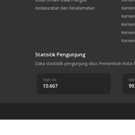
Kedaruratan dan Keselamatan
Kement
Kement
Kemen
Kement
Kement
Statistik Pengunjung
Data stastistik pengunjung situs Pemerintah Kota 
Hari Ini
Min
10.667
99