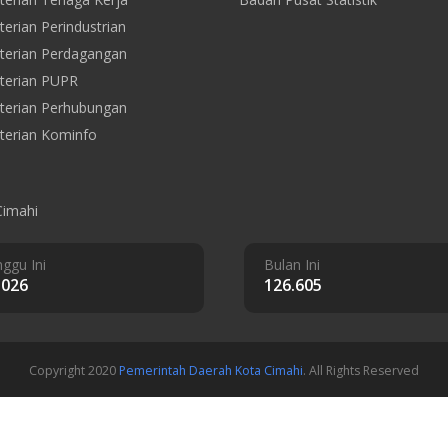
erian Perindustrian
erian Perdagangan
terian PUPR
erian Perhubungan
erian Kominfo
Cimahi
ggu Ini
Bulan Ini
.026
126.605
Copyright 2020
Pemerintah Daerah Kota Cimahi
. All Rights Reserved