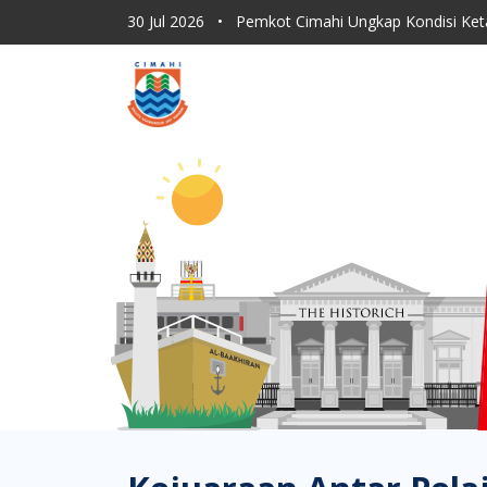
30 Jul 2026
•
Pemkot Cimahi Ungkap Kondisi Ket
30 Jul 2026
•
Dishub Kota Cimahi Tingkatkan Moni
30 Jul 2026
•
Program Sapu Jagat RT, ASN Pemkot 
30 Jul 2026
•
Lahan Kering Terbakar Saat Kemara
30 Jul 2026
•
Pemkot Cimahi Paparkan Proses Rebr