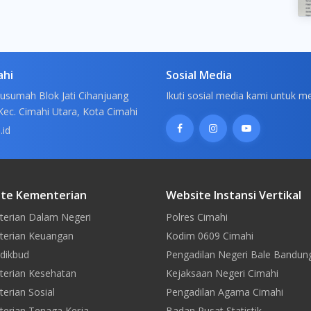
ahi
Sosial Media
usumah Blok Jati Cihanjuang
Ikuti sosial media kami untuk m
Kec. Cimahi Utara, Kota Cimahi
.id
te Kementerian
Website Instansi Vertikal
erian Dalam Negeri
Polres Cimahi
erian Keuangan
Kodim 0609 Cimahi
dikbud
Pengadilan Negeri Bale Bandun
erian Kesehatan
Kejaksaan Negeri Cimahi
erian Sosial
Pengadilan Agama Cimahi
erian Tenaga Kerja
Badan Pusat Statistik