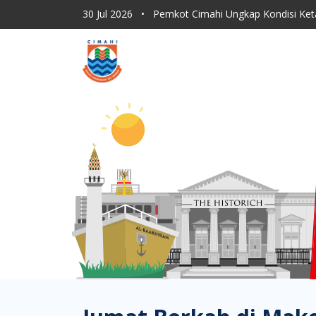
30 Jul 2026
•
Pemkot Cimahi Ungkap Kondisi Ket
30 Jul 2026
•
Dishub Kota Cimahi Tingkatkan Moni
30 Jul 2026
•
Program Sapu Jagat RT, ASN Pemkot 
30 Jul 2026
•
Lahan Kering Terbakar Saat Kemara
30 Jul 2026
•
Pemkot Cimahi Paparkan Proses Rebr