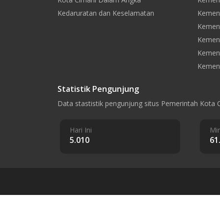
Kedaruratan dan Keselamatan
Kement
Kement
Kemen
Kement
Kement
Statistik Pengunjung
Data stastistik pengunjung situs Pemerintah Kota 
Hari Ini
Min
5.010
61