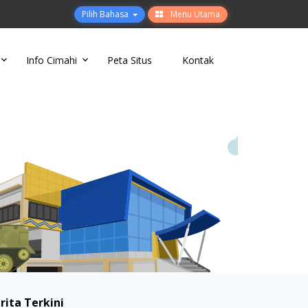
Pilih Bahasa
Menu Utama
Info Cimahi
Peta Situs
Kontak
rita Terkini