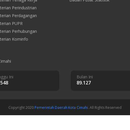
erian Perindustrian
erian Perdagangan
terian PUPR
erian Perhubungan
erian Kominfo
Cimahi
ggu Ini
Bulan Ini
.548
89.127
Copyright 2020
Pemerintah Daerah Kota Cimahi
. All Rights Reserved