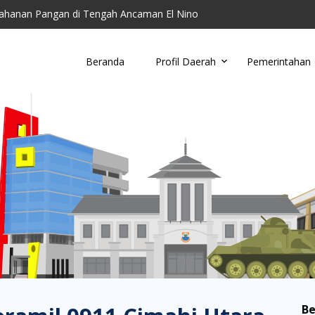
ahanan Pangan di Tengah Ancaman El Nino
toring Parkir Liar
Cimahi Ajak Warga Kelola Sampah di Tingkat Wil...
Beranda
Profil Daerah
Pemerintahan
u, Damkar Cimahi Minta Warga Tidak Buang Puntun...
anding RSUD Cibabat, Lalui Kajian Panjang dan...
Be