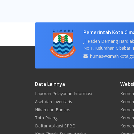
Pemerintah Kota Cim
Jl. Raden Demang Hardjak
No.1, Kelurahan Cibabat, 
humas@cimahikota.go
Data Lainnya
Websi
Laporan Pelayanan Informasi
Kement
Aset dan Inventaris
Kement
Hibah dan Bansos
Kemen
Tata Ruang
Kement
Daftar Aplikasi SPBE
Kement
Kota Cimahi Dalam Angka
Kement