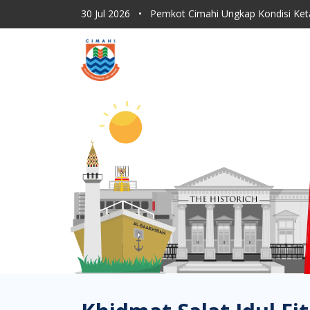
30 Jul 2026
•
Pemkot Cimahi Ungkap Kondisi Ket
30 Jul 2026
•
Dishub Kota Cimahi Tingkatkan Moni
30 Jul 2026
•
Program Sapu Jagat RT, ASN Pemkot 
30 Jul 2026
•
Lahan Kering Terbakar Saat Kemara
30 Jul 2026
•
Pemkot Cimahi Paparkan Proses Rebr