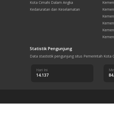
Kota Cimahi Dalam Angka
Kement
Kedaruratan dan Keselamatan
Kement
Kement
Kemen
Kement
Kement
Statistik Pengunjung
Data stastistik pengunjung situs Pemerintah Kota 
Hari Ini
Min
14.137
84