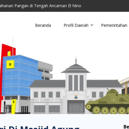
ahanan Pangan di Tengah Ancaman El Nino
toring Parkir Liar
Cimahi Ajak Warga Kelola Sampah di Tingkat Wil...
Beranda
Profil Daerah
Pemerintahan
u, Damkar Cimahi Minta Warga Tidak Buang Puntun...
anding RSUD Cibabat, Lalui Kajian Panjang dan...
Be