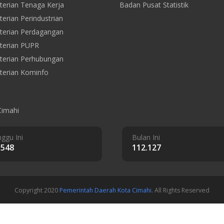
erian Tenaga Kerja
Badan Pusat Statistik
erian Perindustrian
erian Perdagangan
terian PUPR
erian Perhubungan
erian Kominfo
Cimahi
ggu Ini
Bulan Ini
.548
112.127
Copyright 2020
Pemerintah Daerah Kota Cimahi
. All Rights Reserved