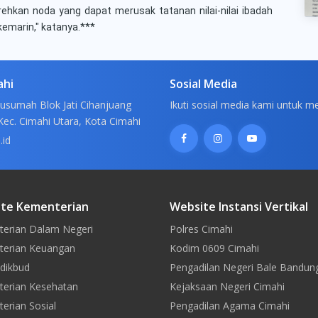
rehkan noda yang dapat merusak tatanan nilai-nilai ibadah
emarin," katanya.***
ahi
Sosial Media
usumah Blok Jati Cihanjuang
Ikuti sosial media kami untuk m
Kec. Cimahi Utara, Kota Cimahi
.id
te Kementerian
Website Instansi Vertikal
erian Dalam Negeri
Polres Cimahi
erian Keuangan
Kodim 0609 Cimahi
dikbud
Pengadilan Negeri Bale Bandun
erian Kesehatan
Kejaksaan Negeri Cimahi
erian Sosial
Pengadilan Agama Cimahi