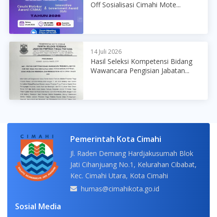
Off Sosialisasi Cimahi Mote...
14 Juli 2026
Hasil Seleksi Kompetensi Bidang
Wawancara Pengisian Jabatan...
Pemerintah Kota Cimahi
Jl. Raden Demang Hardjakusumah Blok
Jati Cihanjuang No.1, Kelurahan Cibabat,
Kec. Cimahi Utara, Kota Cimahi
humas@cimahikota.go.id
Sosial Media