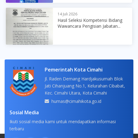
14 Juli 2026
Hasil Seleksi Kompetensi Bidang
Wawancara Pengisian Jabatan...
Pemerintah Kota Cimahi
Jl. Raden Demang Hardjakusumah Blok
Jati Cihanjuang No.1, Kelurahan Cibabat,
Kec. Cimahi Utara, Kota Cimahi
humas@cimahikota.go.id
Sosial Media
Ikuti sosial media kami untuk mendapatkan informasi
terbaru