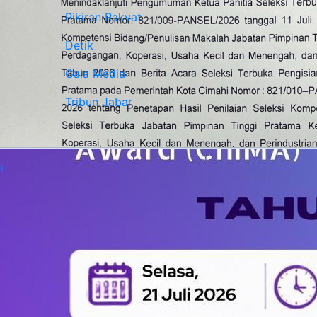
Pikiran Rakyat
Detik
Gala Media
Tribun Jabar
i