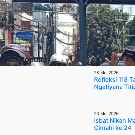
rtikel Populer
28 Mei 2026
Refleksi 118 
Ngatiyana Titi
20 Mei 2026
Isbat Nikah 
Cimahi ke 24