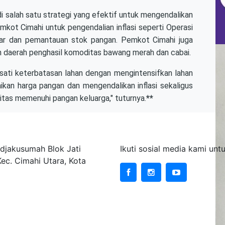
di salah satu strategi yang efektif untuk mengendalikan
Pemkot Cimahi untuk pengendalian inflasi seperti Operasi
sar dan pemantauan stok pangan. Pemkot Cimahi juga
n daerah penghasil komoditas bawang merah dan cabai.
sati keterbatasan lahan dengan mengintensifkan lahan
kan harga pangan dan mengendalikan inflasi sekaligus
as memenuhi pangan keluarga," tuturnya.
**
ta Cimahi
Sosial Media
djakusumah Blok Jati
Ikuti sosial media kami un
Kec. Cimahi Utara, Kota
site Kementerian
Website Instansi