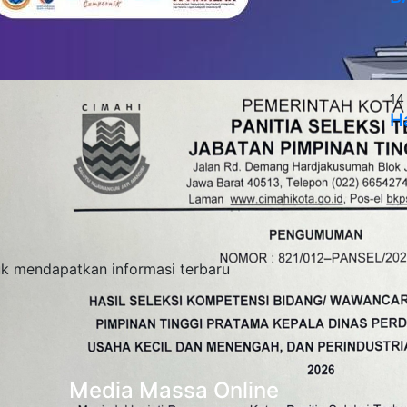
14
H
tuk mendapatkan informasi terbaru
Media Massa Online