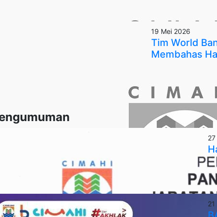
19 Mei 2026
Tim World Ban
Membahas Hal
engumuman
27
Ha
21
BA