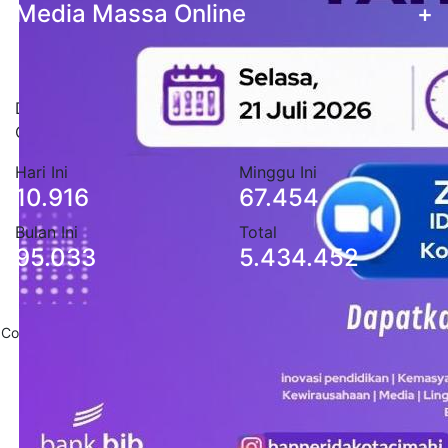
Media Massa Online
+
Statistik Pengunjung
Data stastistik pengunjung situs Pemerintah Kota
Cimahi
Hari Ini
Minggu Ini
10.916
67.454
Bulan Ini
Total
95.033
5.434.452
Copyright 2020
Pemerintah Daerah Kota Cimahi
. All Rights Reserved