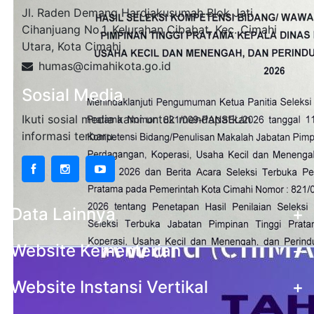
Jl. Raden Demang Hardjakusumah Blok Jati
Cihanjuang No.1, Kelurahan Cibabat, Kec. Cimahi
Utara, Kota Cimahi
humas@cimahikota.go.id
Sosial Media
Ikuti sosial media kami untuk mendapatkan
informasi terbaru
Data Lainnya
+
Website Kementerian
+
Website Instansi Vertikal
+